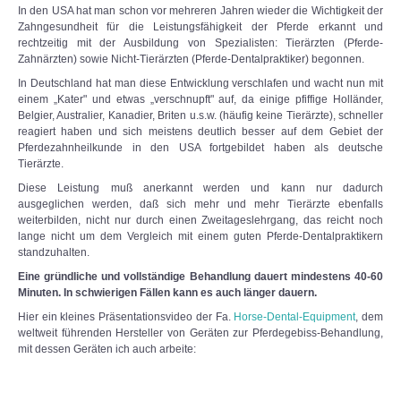
In den USA hat man schon vor mehreren Jahren wieder die Wichtigkeit der
Zahngesundheit für die Leistungsfähigkeit der Pferde erkannt und
rechtzeitig mit der Ausbildung von Spezialisten: Tierärzten (Pferde-
Zahnärzten) sowie Nicht-Tierärzten (Pferde-Dentalpraktiker) begonnen.
In Deutschland hat man diese Entwicklung verschlafen und wacht nun mit
einem „Kater" und etwas „verschnupft" auf, da einige pfiffige Holländer,
Belgier, Australier, Kanadier, Briten u.s.w. (häufig keine Tierärzte), schneller
reagiert haben und sich meistens deutlich besser auf dem Gebiet der
Pferdezahnheilkunde in den USA fortgebildet haben als deutsche
Tierärzte.
Diese Leistung muß anerkannt werden und kann nur dadurch
ausgeglichen werden, daß sich mehr und mehr Tierärzte ebenfalls
weiterbilden, nicht nur durch einen Zweitageslehrgang, das reicht noch
lange nicht um dem Vergleich mit einem guten Pferde-Dentalpraktikern
standzuhalten.
Eine gründliche und vollständige Behandlung dauert mindestens 40-60
Minuten. In schwierigen Fällen kann es auch länger dauern.
Hier ein kleines Präsentationsvideo der Fa.
Horse-Dental-Equipment
, dem
weltweit führenden Hersteller von Geräten zur Pferdegebiss-Behandlung,
mit dessen Geräten ich auch arbeite: