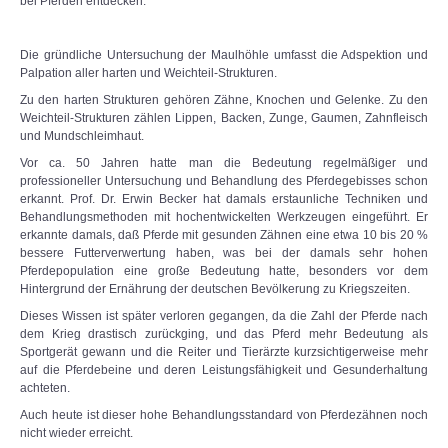
bei Pferden entdecken.
Die gründliche Untersuchung der Maulhöhle umfasst die Adspektion und
Palpation aller harten und Weichteil-Strukturen.
Zu den harten Strukturen gehören Zähne, Knochen und Gelenke. Zu den
Weichteil-Strukturen zählen Lippen, Backen, Zunge, Gaumen, Zahnfleisch
und Mundschleimhaut.
Vor ca. 50 Jahren hatte man die Bedeutung regelmäßiger und
professioneller Untersuchung und Behandlung des Pferdegebisses schon
erkannt. Prof. Dr. Erwin Becker hat damals erstaunliche Techniken und
Behandlungsmethoden mit hochentwickelten Werkzeugen eingeführt. Er
erkannte damals, daß Pferde mit gesunden Zähnen eine etwa 10 bis 20 %
bessere Futterverwertung haben, was bei der damals sehr hohen
Pferdepopulation eine große Bedeutung hatte, besonders vor dem
Hintergrund der Ernährung der deutschen Bevölkerung zu Kriegszeiten.
Dieses Wissen ist später verloren gegangen, da die Zahl der Pferde nach
dem Krieg drastisch zurückging, und das Pferd mehr Bedeutung als
Sportgerät gewann und die Reiter und Tierärzte kurzsichtigerweise mehr
auf die Pferdebeine und deren Leistungsfähigkeit und Gesunderhaltung
achteten.
Auch heute ist dieser hohe Behandlungsstandard von Pferdezähnen noch
nicht wieder erreicht.