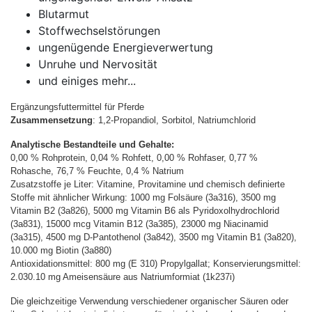
Blutarmut
Stoffwechselstörungen
ungenügende Energieverwertung
Unruhe und Nervosität
und einiges mehr...
Ergänzungsfuttermittel für Pferde
Zusammensetzung
: 1,2-Propandiol, Sorbitol, Natriumchlorid
Analytische Bestandteile und Gehalte:
0,00 % Rohprotein, 0,04 % Rohfett, 0,00 % Rohfaser, 0,77 %
Rohasche, 76,7 % Feuchte, 0,4 % Natrium
Zusatzstoffe je Liter: Vitamine, Provitamine und chemisch definierte
Stoffe mit ähnlicher Wirkung: 1000 mg Folsäure (3a316), 3500 mg
Vitamin B2 (3a826), 5000 mg Vitamin B6 als Pyridoxolhydrochlorid
(3a831), 15000 mcg Vitamin B12 (3a385), 23000 mg Niacinamid
(3a315), 4500 mg D-Pantothenol (3a842), 3500 mg Vitamin B1 (3a820),
10.000 mg Biotin (3a880)
Antioxidationsmittel: 800 mg (E 310) Propylgallat; Konservierungsmittel:
2.030.10 mg Ameisensäure aus Natriumformiat (1k237i)
Die gleichzeitige Verwendung verschiedener organischer Säuren oder