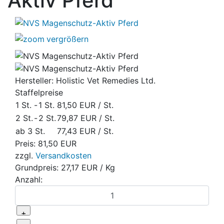
Aktiv Pferd
vergrößern
Hersteller:
Holistic Vet Remedies Ltd.
Staffelpreise
1 St.
-
1 St.
81,50 EUR
/ St.
2 St.
-
2 St.
79,87 EUR
/ St.
ab 3 St.
77,43 EUR
/ St.
Preis:
81,50 EUR
zzgl.
Versandkosten
Grundpreis:
27,17 EUR
/ Kg
Anzahl: