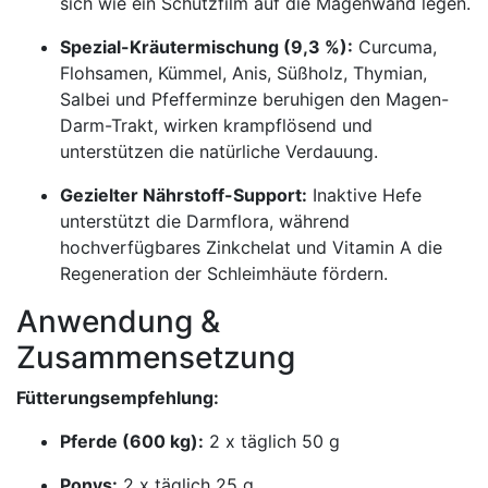
sich wie ein Schutzfilm auf die Magenwand legen.
Spezial-Kräutermischung (9,3 %):
Curcuma,
Flohsamen, Kümmel, Anis, Süßholz, Thymian,
Salbei und Pfefferminze beruhigen den Magen-
Darm-Trakt, wirken krampflösend und
unterstützen die natürliche Verdauung.
Gezielter Nährstoff-Support:
Inaktive Hefe
unterstützt die Darmflora, während
hochverfügbares Zinkchelat und Vitamin A die
Regeneration der Schleimhäute fördern.
Anwendung &
Zusammensetzung
Fütterungsempfehlung:
Pferde (600 kg):
2 x täglich 50 g
Ponys:
2 x täglich 25 g