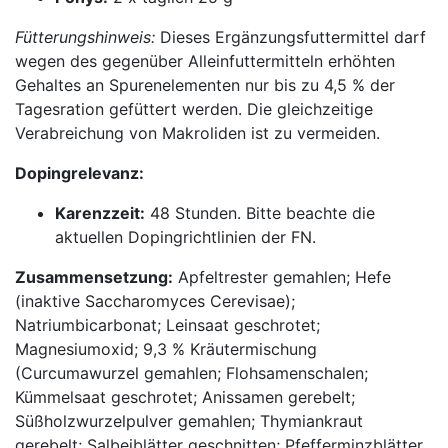
Fütterungshinweis:
Dieses Ergänzungsfuttermittel darf
wegen des gegenüber Alleinfuttermitteln erhöhten
Gehaltes an Spurenelementen nur bis zu 4,5 % der
Tagesration gefüttert werden. Die gleichzeitige
Verabreichung von Makroliden ist zu vermeiden.
Dopingrelevanz:
Karenzzeit:
48 Stunden. Bitte beachte die
aktuellen Dopingrichtlinien der FN.
Zusammensetzung:
Apfeltrester gemahlen; Hefe
(inaktive Saccharomyces Cerevisae);
Natriumbicarbonat; Leinsaat geschrotet;
Magnesiumoxid; 9,3 % Kräutermischung
(Curcumawurzel gemahlen; Flohsamenschalen;
Kümmelsaat geschrotet; Anissamen gerebelt;
Süßholzwurzelpu
lver gemahlen; Thymiankraut
gerebelt; Salbeib
lätter geschnitten; Pfefferminzblätter