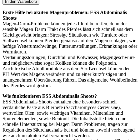
Erste Hilfe bei akuten Magenproblemen: ESS Abdominalis
Shoots
Magen-Darm-Probleme können jedes Pferd betreffen, denn der
sensible Magen-Darm-Trakt des Pferdes lässt sich schnell aus dem
Gleichgewicht bringen: Stressige Situationen wie Turniere oder
Stallwechsel können Pferden genauso auf den Magen schlagen, wie
heftige Wetterumschwünge, Futterumstellungen, Erkrankungen oder
Wurmkuren.
Verdauungsstörungen, Durchfall und Kotwasser, Magengeschwüre
und möglicherweise sogar Koliken können die Folge sein.
Auch toxische Abfallprodukte aus dem Stoffwechsel können den
PH-Wert des Magens verändern und zu einer kurzfristigen und
unangenehmen Übersäuerung führen. Das allgemeine Wohlbefinden
des Pferdes wird gestört.
Wie funktionieren ESS Abdominalis Shoots?
ESS Abdominalis Shoots enthalten eine besonders schnell
verdauliche Paste aus Bierhefe (Saccharomyces Cerevisiae),
wertvollen Ölen, sowie wichtigen Vitaminen, Mineralien und
Spurenelementen, sowie Bentonit. Die Inhaltsstoffe bieten eine
schnelle Unterstützung bei Magen-Darm-Problemen, tragen zur
Regulation des Säurehaushalts bei und können sowohl vorbeugend
wie auch im akuten Fall verabreicht werden.