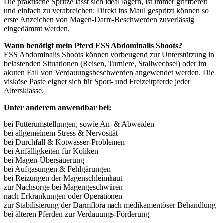
Die praktische Spritze lässt sich ideal lagern, ist immer griffbereit
und einfach zu verabreichen: Direkt ins Maul gespritzt können so
erste Anzeichen von Magen-Darm-Beschwerden zuverlässig
eingedämmt werden.
Wann benötigt mein Pferd ESS Abdominalis Shoots?
ESS Abdominalis Shoots können vorbeugend zur Unterstützung in
belastenden Situationen (Reisen, Turniere, Stallwechsel) oder im
akuten Fall von Verdauungsbeschwerden angewendet werden. Die
visköse Paste eignet sich für Sport- und Freizeitpferde jeder
Altersklasse.
Unter anderem anwendbar bei:
bei Futterumstellungen, sowie An- & Abweiden
bei allgemeinem Stress & Nervosität
bei Durchfall & Kotwasser-Problemen
bei Anfälligkeiten für Koliken
bei Magen-Übersäuerung
bei Aufgasungen & Fehlgärungen
bei Reizungen der Magenschleimhaut
zur Nachsorge bei Magengeschwüren
nach Erkrankungen oder Operationen
zur Stabilisierung der Darmflora nach medikamentöser Behandlung
bei älteren Pferden zur Verdauungs-Förderung