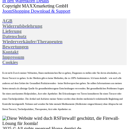
In den Warenkorb
Details
Copyright MAXXmarketing GmbH
JoomShopping Download & Support
AGB
Widerrufsbelehrung
Lieferung
Datenschutz
Wiederverkäufer/Therapeuten
Bewertungen
Kontakt
Impressum
Cookies
Es ist nicht Zweck meiner Webseiten, Ihnen medizinischen Rat zu geben, Diagnosen zu stellen oder Sie davon abzuhalten, zu
Ihrem Tierarzt zu gehen. In der Medizin gibt es keine Methoden, die zu 100% funktionieren. Ich kann deshalb - wie auch alle
anderen auf dem Gebiet der Gesundheit Praktizierenden - keine Heilversprechen geben. Sie sollten Informationen aus meinen
Seiten niemals als alleinige Quelle für gesundheitsbezogene Entscheidungen verwenden. Bei gesundheitlichen Problemen fragen
Sie einen anerkannten Heilpraktiker, Arzt oder Apotheker. Bei Erkrankungen von Tieren konsultieren Sie einen Tierarzt oder
einen Tierheilpraktiker. Die Artikel und Aufsätze meiner Seiten werden ohne direkte medizinisch-redaktionelle Begleitung und
Kontrolle bereitgestellt. Nehmen und wenden Sie bitte niemals Medikamente (Heilkräuter eingeschlossen) ohne Absprache mit
Ihrem Tierarzt, Tierheilpraktiker, Therapeuten, Arzt oder Apotheker an.
2025 © All rights reserved
Horse-dentist.de