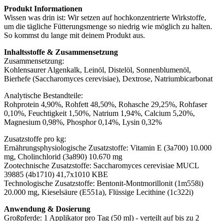
Produkt Informationen
Wissen was drin ist: Wir setzen auf hochkonzentrierte Wirkstoffe,
um die tägliche Fütterungsmenge so niedrig wie möglich zu halten.
So kommst du lange mit deinem Produkt aus.
Inhaltsstoffe & Zusammensetzung
Zusammensetzung:
Kohlensaurer Algenkalk, Leinöl, Distelöl, Sonnenblumenöl,
Bierhefe (Saccharomyces cerevisiae), Dextrose, Natriumbicarbonat
Analytische Bestandteile:
Rohprotein 4,90%, Rohfett 48,50%, Rohasche 29,25%, Rohfaser
0,10%, Feuchtigkeit 1,50%, Natrium 1,94%, Calcium 5,20%,
Magnesium 0,98%, Phosphor 0,14%, Lysin 0,32%
Zusatzstoffe pro kg:
Ernährungsphysiologische Zusatzstoffe: Vitamin E (3a700) 10.000
mg, Cholinchlorid (3a890) 10.670 mg
Zootechnische Zusatzstoffe: Saccharomyces cerevisiae MUCL
39885 (4b1710) 41,7x1010 KBE
Technologische Zusatzstoffe: Bentonit-Montmorillonit (1m558i)
20.000 mg, Kieselsäure (E551a), Flüssige Lecithine (1c322i)
Anwendung & Dosierung
Großpferde: 1 Applikator pro Tag (50 ml) - verteilt auf bis zu 2