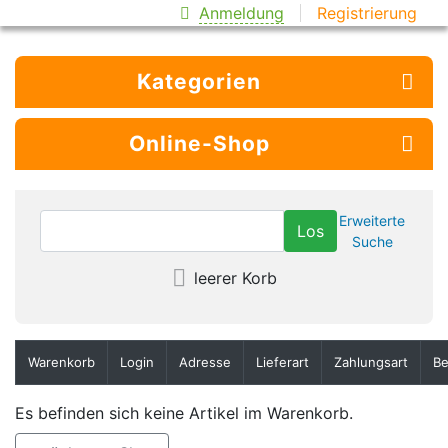
Anmeldung
Registrierung
Kategorien
Online-Shop
Erweiterte
Suche
leerer Korb
Warenkorb
Login
Adresse
Lieferart
Zahlungsart
Be
Es befinden sich keine Artikel im Warenkorb.