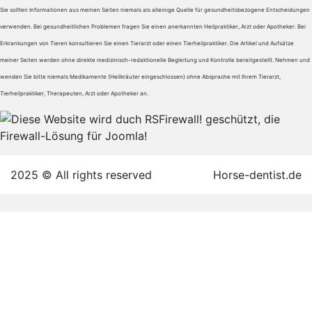
Sie sollten Informationen aus meinen Seiten niemals als alleinige Quelle für gesundheitsbezogene Entscheidungen
verwenden. Bei gesundheitlichen Problemen fragen Sie einen anerkannten Heilpraktiker, Arzt oder Apotheker. Bei
Erkrankungen von Tieren konsultieren Sie einen Tierarzt oder einen Tierheilpraktiker. Die Artikel und Aufsätze
meiner Seiten werden ohne direkte medizinisch-redaktionelle Begleitung und Kontrolle bereitgestellt. Nehmen und
wenden Sie bitte niemals Medikamente (Heilkräuter eingeschlossen) ohne Absprache mit Ihrem Tierarzt,
Tierheilpraktiker, Therapeuten, Arzt oder Apotheker an.
2025 © All rights reserved
Horse-dentist.de