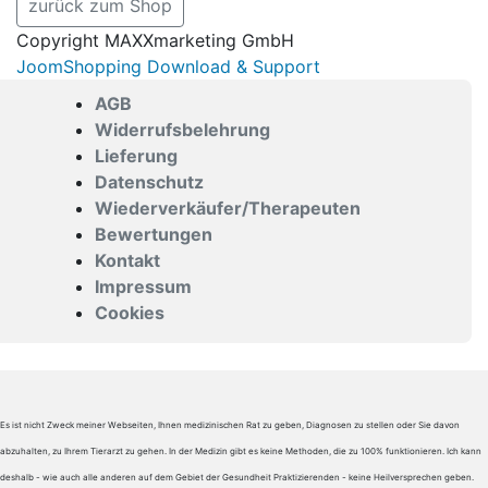
zurück zum Shop
Copyright MAXXmarketing GmbH
JoomShopping Download & Support
AGB
Widerrufsbelehrung
Lieferung
Datenschutz
Wiederverkäufer/Therapeuten
Bewertungen
Kontakt
Impressum
Cookies
Es ist nicht Zweck meiner Webseiten, Ihnen medizinischen Rat zu geben, Diagnosen zu stellen oder Sie davon
abzuhalten, zu Ihrem Tierarzt zu gehen. In der Medizin gibt es keine Methoden, die zu 100% funktionieren. Ich kann
deshalb - wie auch alle anderen auf dem Gebiet der Gesundheit Praktizierenden - keine Heilversprechen geben.