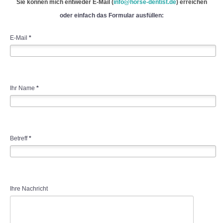
Sie können mich entweder E-Mail (
info@horse-dentist.de
) erreichen
oder einfach das Formular ausfüllen:
E-Mail
*
Ihr Name
*
Betreff
*
Ihre Nachricht