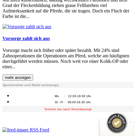
Grad der Fleckenbildung ziehen graue Fellfareben viel
Aufmerksamkeit auf die Pferde, die sie tragen. Doch ein Fluch der
Farbe ist die...
Vorsorge zahlt sich aus
Vorsorge macht sich früher oder später bezahlt. Mit 24% sind
Zahnoperationen die Operationen am Pferd, welche am häufigsten
durchgeführt werden müssen. Noch weit vor einer Kolik-OP oder
einer...
mehr anzeigen
Kundenbewertungen und Erfahrungen zu
Manfred Huber
Sprechzeiten und Mobil unterwegs:
Mo : 12:00-18:30 Uhr
SEHR GUT
100%
Di - Fr : 08:00-18.30 Uhr
Empfehlungen auf
Termine nur nach Vereinbarung!
ProvenExpert.com
4,91 / 5,00
110
1
RSS Feed
Bewertungen auf
Bewertung von 1