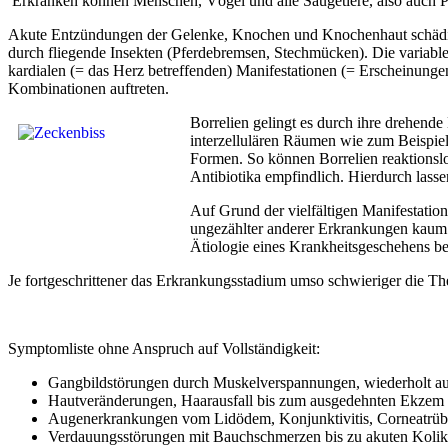
Erkranken können Menschen, Vögel und alle Säugetiere, also auch Pf
Akute Entzündungen der Gelenke, Knochen und Knochenhaut schädi
durch fliegende Insekten (Pferdebremsen, Stechmücken). Die variabl
kardialen (= das Herz betreffenden) Manifestationen (= Erscheinungen
Kombinationen auftreten.
Borrelien gelingt es durch ihre drehen
interzellulären Räumen wie zum Beispiel
Formen. So können Borrelien reaktionslo
Antibiotika empfindlich. Hierdurch lass
Auf Grund der vielfältigen Manifestation
ungezählter anderer Erkrankungen kaum m
Ätiologie eines Krankheitsgeschehens b
Je fortgeschrittener das Erkrankungsstadium umso schwieriger die Th
Symptomliste ohne Anspruch auf Vollständigkeit:
Gangbildstörungen durch Muskelverspannungen, wiederholt auf
Hautveränderungen, Haarausfall bis zum ausgedehnten Ekzem 
Augenerkrankungen vom Lidödem, Konjunktivitis, Corneatrüb
Verdauungsstörungen mit Bauchschmerzen bis zu akuten Koli