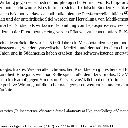
elle Wirkung gegen verschiedene morphologische Formen von B. burgdorfe
 untersucht wurde, ist es hilfreich, sich auf klinische Studien zu stüt
(2
en bekannt ist, dass sie antibiotikatolerante Persistenzzellen bilden
Blatt und der unterirdische Stiel werden zur Herstellung von Medikam
linischen Studien als wirksame Behandlung von Leptospirose erwiesen
ndere in der Phytotherapie eingesetzten Pflanzen zu nennen, wie z.B. K
ichte zurück, die vor fast 5.000 Jahren in Mesopotamien begann und s
izinsystemen, wie der ayurvedischen Medizin und der traditionellen ch
n Union und in Südamerika haben ergeben, dass schwerwiegende uner
ologisch aktiv. Wie bei allen chronischen Krankheiten gilt es bei der B
ndheit. Eine ganz wichtige Rolle spielt außerdem der Coriolus. Die V
ngem im Kampf gegen Viren zum Einsatz. Zusätzlich hat der Coriolus 
ehr positive Wirkung auf die Leber nachgewiesen werden. Ganoderma 
funktion.
opratorien (Teilnehmer am Wisconsin State Laboratory of Hygiene/College of Americ
timicrob Agents Chemother.
(2012)
56
:2223–30. 10.1128/AAC.06288-11