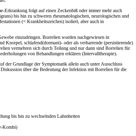
rt.
-Erkrankung folgt auf einen Zeckenbiß oder immer mehr auch
grans) bis hin zu schweren rheumatologischen, neurologischen und
stationen (= Krankheitszeichen) isoliert, aber auch in
 Gewebe einzudringen. Borrelien wurden nachgewiesen in
d Knorpel, schlafend(dormant)- oder als verharrende (persistierende)
relien vermehren sich durch Teilung und nur dann sind Borrelien für
iederholungen von Behandlungen erklären (Intervalltherapie).
 auf der Grundlage der Symptomatik allein auch unter Ausschluss
iskussion über die Bedeutung der Infektion mit Borrelien für die
altung bis hin zu wechselnden Lahmheiten
se-Kombi)