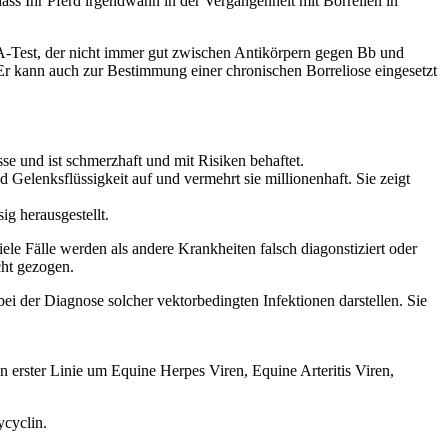
ass Ihr Pferd irgendwann in der Vergangenheit mit Borrelien in
ISA-Test, der nicht immer gut zwischen Antikörpern gegen Bb und
Er kann auch zur Bestimmung einer chronischen Borreliose eingesetzt
e und ist schmerzhaft und mit Risiken behaftet.
Gelenksflüssigkeit auf und vermehrt sie millionenhaft. Sie zeigt
ig herausgestellt.
ele Fälle werden als andere Krankheiten falsch diagonstiziert oder
cht gezogen.
bei der Diagnose solcher vektorbedingten Infektionen darstellen. Sie
n erster Linie um Equine Herpes Viren, Equine Arteritis Viren,
ycyclin.