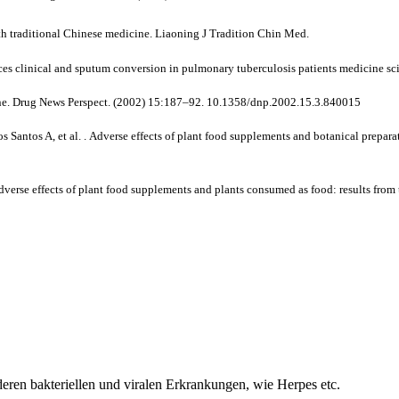
th traditional Chinese medicine
.
Liaoning J Tradition Chin Med.
es clinical and sputum conversion in pulmonary tuberculosis patients medicine sc
ne
.
Drug News Perspect.
(2002)
15
:187–92. 10.1358/dnp.2002.15.3.840015
 Santos A, et al. .
Adverse effects of plant food supplements and botanical preparati
dverse effects of plant food supplements and plants consumed as food: results fro
eren bakteriellen und viralen Erkrankungen, wie Herpes etc.