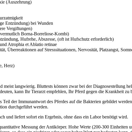
xie (Auszehrung)
urzatmigkeit
rige Entzündung) bei Wunden
ere Vergiftungen)
 (vermutlich Borna-Borreliose-Kombi)
zündung, Hufrehe, Abszesse, (oft ist Hufschutz erforderlich)
und Atrophia et Ablatio retinae
ität, Überreaktionen auf Stresssituationen, Nervosität, Platzangst, Somn
e, Herz)
und meist langwierig. Bluttests können zwar bei der Diagnosestellung he
ndeuten, kann Ihr Tierarzt empfehlen, Ihr Pferd gegen die Krankheit zu
 Teil der Immunantwort des Pferdes auf die Bakterien gebildet werden. 
ktion durchgeführt werden.
ch und liefert sofort ein Ergebnis, ohne dass ein Labor benötigt wird.
uantitative Messung der Antikörper. Hohe Werte (200-300 Einheiten un