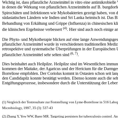
Wichtig ist, dass pflanzliche Arzneimittel in vitro eine antimikrobi
in denen die Wirkung von pflanzlichen Arzneimitteln auf B. burgdorferi
Spirochäten und Infektionen wie Mykobakterien gezeigt haben, von den
südasiatischen Ländern wie Indien und Sri Lanka heimisch ist. Das 
Behandlung von Erkältung und Grippe (Influenza) in chinesischen k
(4)
die klinischen Ergebnisse verbessert
. Hier sind auch noch einige a
Die Phyto- und Mykotherapie blicken auf eine lange Anwendungsgesch
pflanzlicher Arzneimittel wurde in verschiedenen traditionellen Med
retrospektive und systematische Überprüfungen in der Europäische
(6, 7)
pflanzlicher Arzneimittel sehr selten sind
.
Dies beinhaltet auch Heilpilze. Heilpilze sind im Wesentlichen immun
kommen der Maitake, der Agaricus und der Hericium für die Darmgesu
Borreliose empfohlen. Der Coriolus kommt in Ostasien schon seit la
den Candidapilz konnte bestätigt werden. Ebenso konnte auch die s
Entgiftungsprozesse, insbesondere durch die Unterstützung der Leber
(1) Vergleich der Testresultate zur Feststellung von Lyme-Borreliose in 516 Lab
Microbiology, 1997, 35 (3): 537-43
(2) Zhang Y, Yew WW, Barer MR.
Targeting persisters for tuberculosis control
.
An