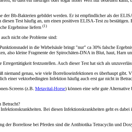
ren, so dass ein niedriger oder sogar hoher Wert nur bedeuten kann, d
ine der Bb-Bakterien gebildet werden. Er ist empfindlicher als der EL
diesen Test häufig an, um einen positiven ELISA-Test zu bestätigen. 
(1)
lsche Ergebnisse liefern
 auch nicht ohe Probleme sind:
unktionsnadel in die Wirbelsäule bringt "nur" ca 30% falsche Ergebniss
n, also kleine Fragmente der Spirochäten-DNA in Blut, haut, Harn und 
regertätigkeit festzustellen. Auch dieser Test hat sich als unzuverläss
iß niemand genau, wie viele Borrelioseinfektionen es überhaupt gibt. Vi
ch einer vektorbedingten Infektion häufig auch erst gar nicht in Betra
onen-Screens (z.B.
Metavital-Horse
) können eine sehr gute Alternative 
 Betracht?
nfektionskrankheiten. Bei diesen Infektionskrankheiten geht es dabei i
 der Borreliose bei Pferden sind die Antibiotika Tetracyclin und Dox