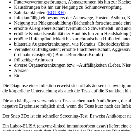
Futterverwertungsstörungen, Abmagerungen bis hin zur Kache
Kaustörungen bis hin zur Neigung zu Schlundverstopfung
Zahnkrankheiten (
EOTRH
)
Infektanfälligkeit besonders der Atemwege, Husten, Asthma, K
Neigung zur Phlegmonbildung (flächenhaft fortschreitende eit
erhöhte Allergiebereitschaft (vermutlich Schwermetall- und and
erhöhte Kontaktsensibilität der Haut bis hin zum Headshaking
erhöhte Hufempfindlichkeit bis zur chronischen Huflederhautent
bilaterale Augenerkrankungen, wie Keratitis, Chorioidozyklitis 
Verhaltensauffälligkeiten: erhöhte Fluchtbereitschaft, Aggressiv
(Teilnahmslosigkeit) ( Borna-Borreliose-Kombi)
frühzeitige Arthrosen
diverse Organerkrankungen bzw. –Auffälligkeiten (Leber, Nier
Ataxien
Etc.
Die Diagnose einer Infektion erweist sich oft als äusserst schweirig 
die körperliche Untersuchung als auch die Tests auf die Krankheit hi
Die am häufigsten verwendeten Tests suchen nach Antikörpern, die als
negative Ergebnisse möglich sind, wenn die Tests kurz nach der Infe
Der Snap 3Dx ist ein schneller Screening-Test. Er weist Antikörper na
Ein Labor-ELISA (enzyme-linked immunosorbent assay) liefert eine q