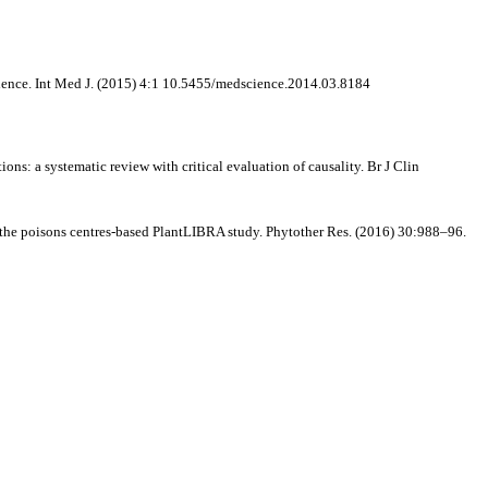
ience
.
Int Med J.
(2015)
4
:1 10.5455/medscience.2014.03.8184
ons: a systematic review with critical evaluation of causality
.
Br J Clin
m the poisons centres-based PlantLIBRA study
.
Phytother Res.
(2016)
30
:988–96.