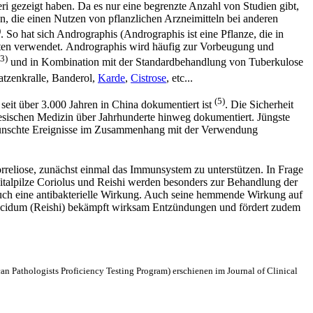
ri gezeigt haben. Da es nur eine begrenzte Anzahl von Studien gibt,
zen, die einen Nutzen von pflanzlichen Arzneimitteln bei anderen
)
. So hat sich Andrographis (Andrographis ist eine Pflanze, die in
enten verwendet. Andrographis wird häufig zur Vorbeugung und
(3)
und in Kombination mit der Standardbehandlung von Tuberkulose
atzenkralle, Banderol,
Karde
,
Cistrose
, etc...
(5)
eit über 3.000 Jahren in China dokumentiert ist
. Die Sicherheit
inesischen Medizin über Jahrhunderte hinweg dokumentiert. Jüngste
wünschte Ereignisse im Zusammenhang mit der Verwendung
orreliose, zunächst einmal das Immunsystem zu unterstützen. In Frage
italpilze Coriolus und Reishi werden besonders zur Behandlung der
auch eine antibakterielle Wirkung. Auch seine hemmende Wirkung auf
lucidum (Reishi) bekämpft wirksam Entzündungen und fördert zudem
an Pathologists Proficiency Testing Program) erschienen im Journal of Clinical