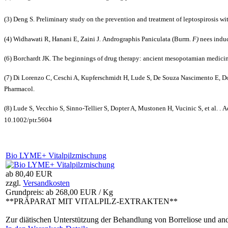
(3) Deng S.
Preliminary study on the prevention and treatment of leptospirosis wi
(4) Widhawati R, Hanani E, Zaini J.
Andrographis Paniculata (Burm.
F)
nees induc
(6) Borchardt JK.
The beginnings of drug therapy: ancient mesopotamian medici
(7) Di Lorenzo C, Ceschi A, Kupferschmidt H, Lude S, De Souza Nascimento E, Dos
Pharmacol.
(8) Lude S, Vecchio S, Sinno-Tellier S, Dopter A, Mustonen H, Vucinic S, et al. .
A
10.1002/ptr.5604
Bio LYME+ Vitalpilzmischung
ab
80,40 EUR
zzgl.
Versandkosten
Grundpreis: ab
268,00 EUR / Kg
**PRÄPARAT MIT VITALPILZ-EXTRAKTEN**
Zur diätischen Unterstützung der Behandlung von Borreliose und and