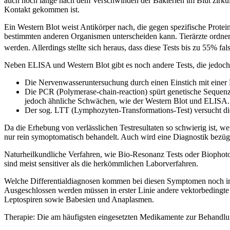
auch noch lange nach dem Verschwinden der Bakterien im Blut zirkulie
Kontakt gekommen ist.
Ein Western Blot weist Antikörper nach, die gegen spezifische Prote
bestimmten anderen Organismen unterscheiden kann. Tierärzte ordnen 
werden. Allerdings stellte sich heraus, dass diese Tests bis zu 55% fa
Neben ELISA und Western Blot gibt es noch andere Tests, die jedoch
Die Nervenwasseruntersuchung durch einen Einstich mit einer P
Die PCR (Polymerase-chain-reaction) spürt genetische Sequenze
jedoch ähnliche Schwächen, wie der Western Blot und ELISA.
Der sog. LTT (Lymphozyten-Transformations-Test) versucht die Er
Da die Erhebung von verlässlichen Testresultaten so schwierig ist, we
nur rein symoptomatisch behandelt. Auch wird eine Diagnostik bezügli
Naturheilkundliche Verfahren, wie Bio-Resonanz Tests oder Biophot
sind meist sensitiver als die herkömmlichen Laborverfahren.
Welche Differentialdiagnosen kommen bei diesen Symptomen noch in
Ausgeschlossen werden müssen in erster Linie andere vektorbedingte I
Leptospiren sowie Babesien und Anaplasmen.
Therapie: Die am häufigsten eingesetzten Medikamente zur Behandlung