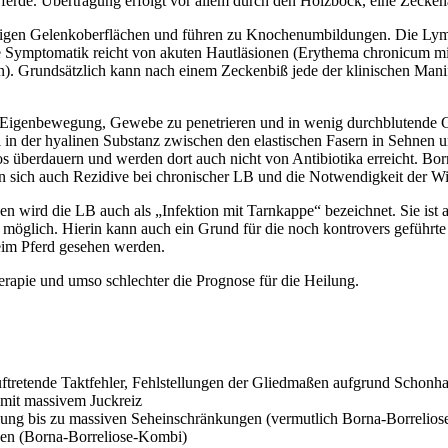
erde. Übertragung erfolgt vor allem durch den Holzbock, eine Zeckena
gen Gelenkoberflächen und führen zu Knochenumbildungen. Die Lyme
e Symptomatik reicht von akuten Hautläsionen (Erythema chronicum mi
). Grundsätzlich kann nach einem Zeckenbiß jede der klinischen Manife
de Eigenbewegung, Gewebe zu penetrieren und in wenig durchblutende
 in der hyalinen Substanz zwischen den elastischen Fasern in Sehnen un
s überdauern und werden dort auch nicht von Antibiotika erreicht. Bor
en sich auch Rezidive bei chronischer LB und die Notwendigkeit der W
en wird die LB auch als „Infektion mit Tarnkappe“ bezeichnet. Sie ist
öglich. Hierin kann auch ein Grund für die noch kontrovers geführte D
eim Pferd gesehen werden.
erapie und umso schlechter die Prognose für die Heilung.
tretende Taktfehler, Fehlstellungen der Gliedmaßen aufgrund Schonh
mit massivem Juckreiz
ung bis zu massiven Seheinschränkungen (vermutlich Borna-Borrelio
ken (Borna-Borreliose-Kombi)