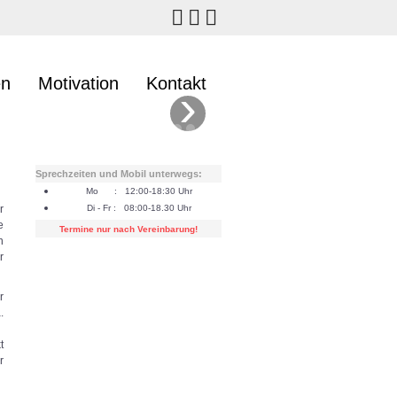
en
Motivation
Kontakt
›
Sprechzeiten und Mobil unterwegs:
Mo : 12:00-18:30 Uhr
r
Di - Fr : 08:00-18.30 Uhr
e
Termine nur nach Vereinbarung!
n
r
r
.
t
r