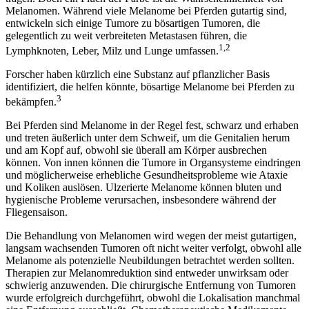
Melanomen. Während viele Melanome bei Pferden gutartig sind,
entwickeln sich einige Tumore zu bösartigen Tumoren, die
gelegentlich zu weit verbreiteten Metastasen führen, die
1,2
Lymphknoten, Leber, Milz und Lunge umfassen.
Forscher haben kürzlich eine Substanz auf pflanzlicher Basis
identifiziert, die helfen könnte, bösartige Melanome bei Pferden zu
3
bekämpfen.
Bei Pferden sind Melanome in der Regel fest, schwarz und erhaben
und treten äußerlich unter dem Schweif, um die Genitalien herum
und am Kopf auf, obwohl sie überall am Körper ausbrechen
können. Von innen können die Tumore in Organsysteme eindringen
und möglicherweise erhebliche Gesundheitsprobleme wie Ataxie
und Koliken auslösen. Ulzerierte Melanome können bluten und
hygienische Probleme verursachen, insbesondere während der
Fliegensaison.
Die Behandlung von Melanomen wird wegen der meist gutartigen,
langsam wachsenden Tumoren oft nicht weiter verfolgt, obwohl alle
Melanome als potenzielle Neubildungen betrachtet werden sollten.
Therapien zur Melanomreduktion sind entweder unwirksam oder
schwierig anzuwenden. Die chirurgische Entfernung von Tumoren
wurde erfolgreich durchgeführt, obwohl die Lokalisation manchmal