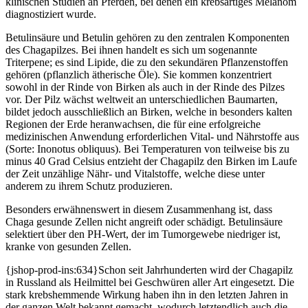
klinischen Studien an Pferden, bei denen ein krebsartiges Melanom
diagnostiziert wurde.
Betulinsäure und Betulin gehören zu den zentralen Komponenten
des Chagapilzes. Bei ihnen handelt es sich um sogenannte
Triterpene; es sind Lipide, die zu den sekundären Pflanzenstoffen
gehören (pflanzlich ätherische Öle). Sie kommen konzentriert
sowohl in der Rinde von Birken als auch in der Rinde des Pilzes
vor. Der Pilz wächst weltweit an unterschiedlichen Baumarten,
bildet jedoch ausschließlich an Birken, welche in besonders kalten
Regionen der Erde heranwachsen, die für eine erfolgreiche
medizinischen Anwendung erforderlichen Vital- und Nährstoffe aus
(Sorte: Inonotus obliquus). Bei Temperaturen von teilweise bis zu
minus 40 Grad Celsius entzieht der Chagapilz den Birken im Laufe
der Zeit unzählige Nähr- und Vitalstoffe, welche diese unter
anderem zu ihrem Schutz produzieren.
Besonders erwähnenswert in diesem Zusammenhang ist, dass
Chaga gesunde Zellen nicht angreift oder schädigt. Betulinsäure
selektiert über den PH-Wert, der im Tumorgewebe niedriger ist,
kranke von gesunden Zellen.
{jshop-prod-ins:634}Schon seit Jahrhunderten wird der Chagapilz
in Russland als Heilmittel bei Geschwüren aller Art eingesetzt. Die
stark krebshemmende Wirkung haben ihn in den letzten Jahren in
der ganzen Welt bekannt gemacht, wodurch letztendlich auch die