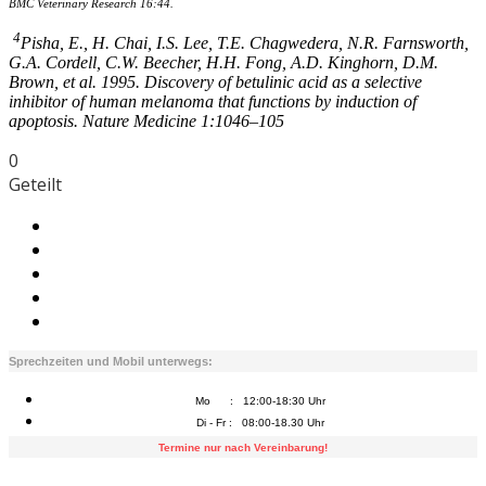
BMC Veterinary Research 16:44.
4
Pisha, E., H. Chai, I.S. Lee, T.E. Chagwedera, N.R. Farnsworth,
G.A. Cordell, C.W. Beecher, H.H. Fong, A.D. Kinghorn, D.M.
Brown, et al. 1995. Discovery of betulinic acid as a selective
inhibitor of human melanoma that functions by induction of
apoptosis. Nature Medicine 1:1046–105
0
Geteilt
Sprechzeiten und Mobil unterwegs:
Mo : 12:00-18:30 Uhr
Di - Fr : 08:00-18.30 Uhr
Termine nur nach Vereinbarung!