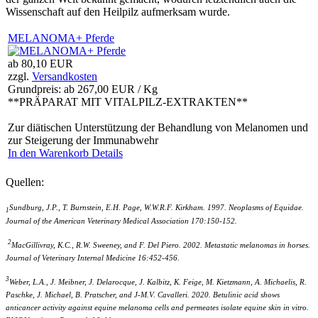
Wissenschaft auf den Heilpilz aufmerksam wurde.
MELANOMA+ Pferde
ab
80,10 EUR
zzgl.
Versandkosten
Grundpreis: ab
267,00 EUR / Kg
**PRÄPARAT MIT VITALPILZ-EXTRAKTEN**
Zur diätischen Unterstützung der Behandlung von Melanomen und
zur Steigerung der Immunabwehr
In den Warenkorb
Details
Quellen:
Sundburg, J.P., T. Burnstein, E.H. Page, W.W.R.F. Kirkham. 1997. Neoplasms of Equidae.
1
Journal of the American Veterinary Medical Association 170:150-152.
2
MacGillivray, K.C., R.W. Sweeney, and F. Del Piero. 2002. Metastatic melanomas in horses.
Journal of Veterinary Internal Medicine 16:452-456.
3
Weber, L.A., J. Meibner, J. Delarocque, J. Kalbitz, K. Feige, M. Kietzmann, A. Michaelis, R.
Paschke, J. Michael, B. Pratscher, and J-M.V. Cavalleri. 2020. Betulinic acid shows
anticancer activity against equine melanoma cells and permeates isolate equine skin in vitro.