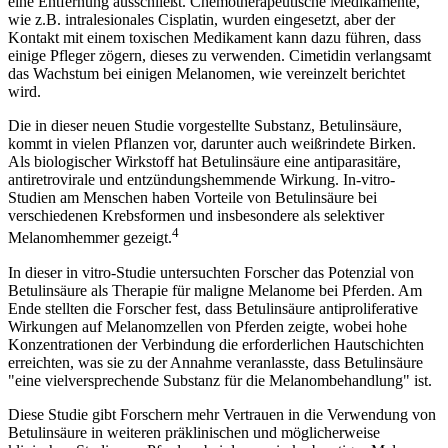
eine Entfernung ausschließt. Chemotherapeutische Medikamente,
wie z.B. intralesionales Cisplatin, wurden eingesetzt, aber der
Kontakt mit einem toxischen Medikament kann dazu führen, dass
einige Pfleger zögern, dieses zu verwenden. Cimetidin verlangsamt
das Wachstum bei einigen Melanomen, wie vereinzelt berichtet
wird.
Die in dieser neuen Studie vorgestellte Substanz, Betulinsäure,
kommt in vielen Pflanzen vor, darunter auch weißrindete Birken.
Als biologischer Wirkstoff hat Betulinsäure eine antiparasitäre,
antiretrovirale und entzündungshemmende Wirkung. In-vitro-
Studien am Menschen haben Vorteile von Betulinsäure bei
verschiedenen Krebsformen und insbesondere als selektiver
4
Melanomhemmer gezeigt.
In dieser in vitro-Studie untersuchten Forscher das Potenzial von
Betulinsäure als Therapie für maligne Melanome bei Pferden. Am
Ende stellten die Forscher fest, dass Betulinsäure antiproliferative
Wirkungen auf Melanomzellen von Pferden zeigte, wobei hohe
Konzentrationen der Verbindung die erforderlichen Hautschichten
erreichten, was sie zu der Annahme veranlasste, dass Betulinsäure
"eine vielversprechende Substanz für die Melanombehandlung" ist.
Diese Studie gibt Forschern mehr Vertrauen in die Verwendung von
Betulinsäure in weiteren präklinischen und möglicherweise