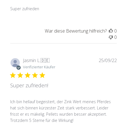
Super zufrieden
War diese Bewertung hilfreich?
0
0
Verö
Jasmin L.
🇩🇪
25/09/22
Verifizierter Käufer
Super zufrieden!
Ich bin hellauf begeistert, der Zink Wert meines Pferdes
hat sich binnen kürzester Zeit stark verbessert. Leider
frisst er es mäkelig. Pellets wurden besser akzeptiert.
Trotzdem 5 Sterne für die Wirkung!