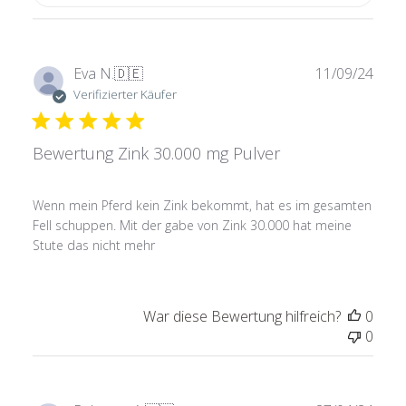
Verö
Eva N.
🇩🇪
11/09/24
Verifizierter Käufer
Bewertung Zink 30.000 mg Pulver
Wenn mein Pferd kein Zink bekommt, hat es im gesamten
Fell schuppen. Mit der gabe von Zink 30.000 hat meine
Stute das nicht mehr
War diese Bewertung hilfreich?
0
0