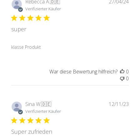
Verö
Rebecca A.
🇩🇪
27/04/24
Verifizierter Käufer
super
klasse Produkt
War diese Bewertung hilfreich?
0
0
Verö
Sina W.
🇩🇪
12/11/23
Verifizierter Käufer
Super zufrieden