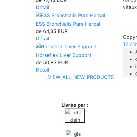
de
77,43 EUR
vitaux
Détail
ESS Bronchialis Pure Herbal
de
64,35 EUR
Copyr
Détail
Téléc
Horseflex Liver Support
de
50,83 EUR
Détail
_VIEW_ALL_NEW_PRODUCTS
Livrée par :