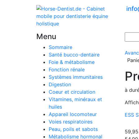
inf
Menu
Sommaire
Avanc
Santé bucco-dentaire
Pani
Foie & métabolisme
Fonction rénale
Pr
Systèmes immunitaires
Digestion
à duré
Coeur et circulation
Vitamines, minéraux et
Affich
huiles
Appareil locomoteur
ESS S
Voies respiratoires
Peau, poils et sabots
59,95
Métabolisme hormonal
54,00