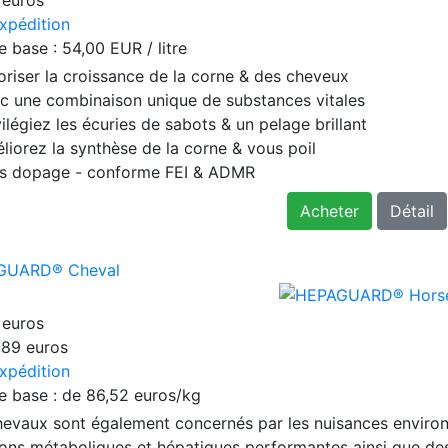
xpédition
​de base :
54,00 EUR / litre
oriser la croissance de la corne & des cheveux
c une combinaison unique de substances vitales
ilégiez les écuries de sabots & un pelage brillant
liorez la synthèse de la corne & vous poil
s dopage - conforme FEI & ADMR
Acheter
Détail
GUARD® Cheval
 euros
,89 euros
xpédition
​de base : de
86,52 euros/kg
hevaux sont également concernés par les nuisances environn
ions métaboliques et hépatiques performantes ainsi que des