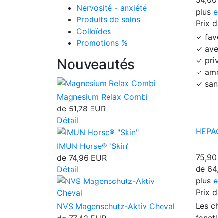
Nervosité - anxiété
plus
e
Produits de soins
Prix ​
Colloïdes
✓ fav
Promotions %
✓ ave
✓ priv
Nouveautés
✓ amé
✓ san
Magnesium Relax Combi
de
51,78 EUR
Détail
HEPA
IMUN Horse® 'Skin'
75,90
de
74,96 EUR
de
64
Détail
plus
e
Prix ​
Les c
NVS Magenschutz-Aktiv Cheval
fonct