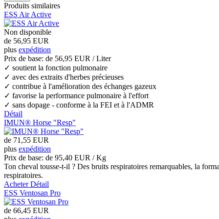
Produits similaires
ESS Air Active
Non disponible
de
56,95 EUR
plus
expédition
Prix de base: de
56,95 EUR / Liter
✓ soutient la fonction pulmonaire
✓ avec des extraits d'herbes précieuses
✓ contribue à l'amélioration des échanges gazeux
✓ favorise la performance pulmonaire à l'effort
✓ sans dopage - conforme à la FEI et à l'ADMR
Détail
IMUN® Horse "Resp"
de
71,55 EUR
plus
expédition
Prix de base: de
95,40 EUR / Kg
Ton cheval tousse-t-il ? Des bruits respiratoires remarquables, la form
respiratoires.
Acheter
Détail
ESS Ventosan Pro
de
66,45 EUR