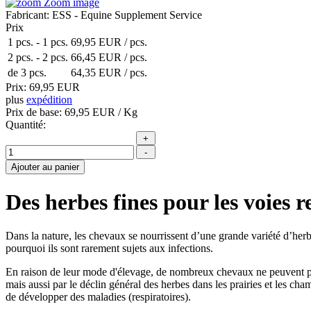
Zoom image
Fabricant:
ESS - Equine Supplement Service
Prix
1 pcs.
-
1 pcs.
69,95 EUR
/ pcs.
2 pcs.
-
2 pcs.
66,45 EUR
/ pcs.
de 3 pcs.
64,35 EUR
/ pcs.
Prix:
69,95 EUR
plus
expédition
Prix de base:
69,95 EUR
/ Kg
Quantité:
Des herbes fines pour les voies 
Dans la nature, les chevaux se nourrissent d’une grande variété d’herb
pourquoi ils sont rarement sujets aux infections.
En raison de leur mode d'élevage, de nombreux chevaux ne peuvent plus
mais aussi par le déclin général des herbes dans les prairies et les ch
de développer des maladies (respiratoires).