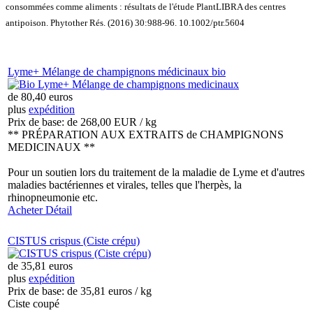
consommées comme aliments : résultats de l'étude PlantLIBRA des centres
antipoison
.
Phytother Rés.
(2016)
30
:988-96. 10.1002/ptr.5604
Lyme+ Mélange de champignons médicinaux bio
de
80,40 euros
plus
expédition
Prix de base: de
268,00 EUR / kg
** PRÉPARATION AUX EXTRAITS de CHAMPIGNONS
MEDICINAUX **
Pour un soutien lors du traitement de la maladie de Lyme et d'autres
maladies bactériennes et virales, telles que l'herpès, la
rhinopneumonie etc.
Acheter
Détail
CISTUS crispus (Ciste crépu)
de
35,81 euros
plus
expédition
Prix de base: de
35,81 euros / kg
Ciste coupé