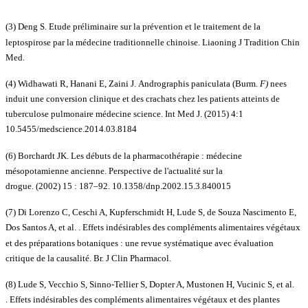
(3) Deng S.
Etude préliminaire sur la prévention et le traitement de la
leptospirose par la médecine traditionnelle chinoise
.
Liaoning J Tradition Chin
Med.
(4) Widhawati R, Hanani E, Zaini J.
Andrographis paniculata (Burm.
F)
nees
induit une conversion clinique et des crachats chez les patients atteints de
tuberculose pulmonaire médecine science
.
Int Med J.
(2015)
4
:1
10.5455/medscience.2014.03.8184
(6) Borchardt JK.
Les débuts de la pharmacothérapie : médecine
mésopotamienne ancienne
.
Perspective de l'actualité sur la
drogue.
(2002)
15
: 187–92. 10.1358/dnp.2002.15.3.840015
(7) Di Lorenzo C, Ceschi A, Kupferschmidt H, Lude S, de Souza Nascimento E,
Dos Santos A, et al. .
Effets indésirables des compléments alimentaires végétaux
et des préparations botaniques : une revue systématique avec évaluation
critique de la causalité
.
Br. J Clin Pharmacol.
(8) Lude S, Vecchio S, Sinno-Tellier S, Dopter A, Mustonen H, Vucinic S, et al.
.
Effets indésirables des compléments alimentaires végétaux et des plantes