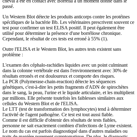
cheval a été en contact avec Borrelia à un moment donné dans le
passé.
Un Western Blot détecte les produits anticorps contre les protéines
spécifiques de la bactérie Bb. Les vétérinaires prescrivent souvent ce
test pour confirmer un test ELISA positif. Il peut également être
utilisé pour déterminer la présence d'une borréliose chronique.
Cependant, le résultat de ces tests est erroné à 55% (1).
Outre l'ELISA et le Western Blot, les autres tests existent sans
problème :
L'examen des céphalo-rachidies liquides avec un point culminant
dans la colonne vertébrale est dans l'environnement avec 30% de
résultats erronés et est douloureux et comporte des risques.
La PCR (Polymerase-chain-reaction) détecte les séquences
génétiques, c'est-à-dire les petits fragments d'ADN de spirochètes
dans le sang, la peau, l'urine et le liquide articulaire, et les multiplient
par millions. Elle présente toutefois les faiblesses similaires aux
cellules du Western Blot et de l'ELISA.
Le LTT (test de transformation des lymphocytes) tend à déterminer
l'activité de l'agent pathogène. Ce test est tout aussi fiable.
Comme il est difficile d'obtenir des résultats de tests fiables,
personne ne sait exactement combien d'infections de Lyme existent.
Le nom du cas est parfois diagnostiqué dans d'autres maladies ou
traits de manière purement symptomatique. De plus, le diagnostic