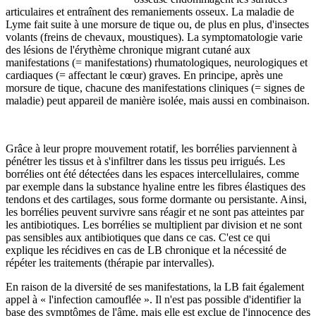
articulaires et entraînent des remaniements osseux. La maladie de
Lyme fait suite à une morsure de tique ou, de plus en plus, d'insectes
volants (freins de chevaux, moustiques). La symptomatologie varie
des lésions de l'érythème chronique migrant cutané aux
manifestations (= manifestations) rhumatologiques, neurologiques et
cardiaques (= affectant le cœur) graves. En principe, après une
morsure de tique, chacune des manifestations cliniques (= signes de
maladie) peut appareil de manière isolée, mais aussi en combinaison.
Grâce à leur propre mouvement rotatif, les borrélies parviennent à
pénétrer les tissus et à s'infiltrer dans les tissus peu irrigués. Les
borrélies ont été détectées dans les espaces intercellulaires, comme
par exemple dans la substance hyaline entre les fibres élastiques des
tendons et des cartilages, sous forme dormante ou persistante. Ainsi,
les borrélies peuvent survivre sans réagir et ne sont pas atteintes par
les antibiotiques. Les borrélies se multiplient par division et ne sont
pas sensibles aux antibiotiques que dans ce cas. C'est ce qui
explique les récidives en cas de LB chronique et la nécessité de
répéter les traitements (thérapie par intervalles).
En raison de la diversité de ses manifestations, la LB fait également
appel à « l'infection camouflée ». Il n'est pas possible d'identifier la
base des symptômes de l'âme, mais elle est exclue de l'innocence des