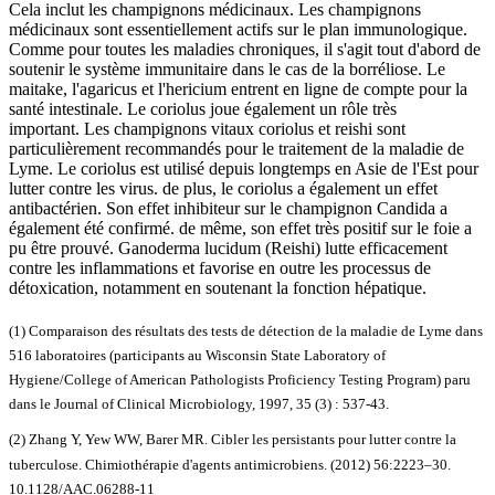
Cela inclut les champignons médicinaux. Les champignons
médicinaux sont essentiellement actifs sur le plan immunologique.
Comme pour toutes les maladies chroniques, il s'agit tout d'abord de
soutenir le système immunitaire dans le cas de la borréliose. Le
maitake, l'agaricus et l'hericium entrent en ligne de compte pour la
santé intestinale. Le coriolus joue également un rôle très
important. Les champignons vitaux coriolus et reishi sont
particulièrement recommandés pour le traitement de la maladie de
Lyme. Le coriolus est utilisé depuis longtemps en Asie de l'Est pour
lutter contre les virus. de plus, le coriolus a également un effet
antibactérien. Son effet inhibiteur sur le champignon Candida a
également été confirmé. de même, son effet très positif sur le foie a
pu être prouvé. Ganoderma lucidum (Reishi) lutte efficacement
contre les inflammations et favorise en outre les processus de
détoxication, notamment en soutenant la fonction hépatique.
(1) Comparaison des résultats des tests de détection de la maladie de Lyme dans
516 laboratoires (participants au Wisconsin State Laboratory of
Hygiene/College of American Pathologists Proficiency Testing Program) paru
dans le Journal of Clinical Microbiology, 1997, 35 (3) : 537-43.
(2) Zhang Y, Yew WW, Barer MR.
Cibler les persistants pour lutter contre la
tuberculose
.
Chimiothérapie d'agents antimicrobiens.
(2012)
56
:2223–30.
10.1128/AAC.06288-11