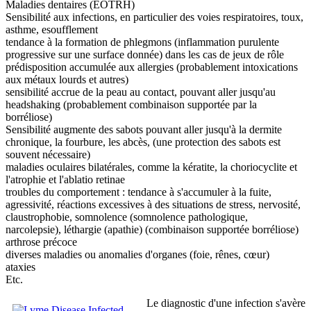
Maladies dentaires (EOTRH)
Sensibilité aux infections, en particulier des voies respiratoires, toux,
asthme, esoufflement
tendance à la formation de phlegmons (inflammation purulente
progressive sur une surface donnée) dans les cas de jeux de rôle
prédisposition accumulée aux allergies (probablement intoxications
aux métaux lourds et autres)
sensibilité accrue de la peau au contact, pouvant aller jusqu'au
headshaking (probablement combinaison supportée par la
borréliose)
Sensibilité augmente des sabots pouvant aller jusqu'à la dermite
chronique, la fourbure, les abcès, (une protection des sabots est
souvent nécessaire)
maladies oculaires bilatérales, comme la kératite, la choriocyclite et
l'atrophie et l'ablatio retinae
troubles du comportement : tendance à s'accumuler à la fuite,
agressivité, réactions excessives à des situations de stress, nervosité,
claustrophobie, somnolence (somnolence pathologique,
narcolepsie), léthargie (apathie) (combinaison supportée borréliose)
arthrose précoce
diverses maladies ou anomalies d'organes (foie, rênes, cœur)
ataxies
Etc.
Le diagnostic d'une infection s'avère