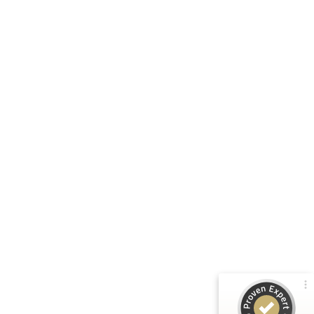
Kundenbewertungen und Erfahrungen zu
Manfred Huber
100%
SEHR GUT
Empfehlungen auf
ProvenExpert.com
4,91 / 5,00
1
110
Bewertung von 1
Bewertungen auf
anderen Quelle
ProvenExpert.com
Blick aufs ProvenExpert-Profil werfen