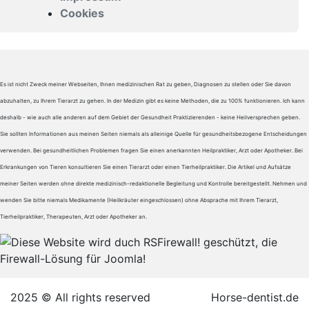
Cookies
Es ist nicht Zweck meiner Webseiten, Ihnen medizinischen Rat zu geben, Diagnosen zu stellen oder Sie davon
abzuhalten, zu Ihrem Tierarzt zu gehen. In der Medizin gibt es keine Methoden, die zu 100% funktionieren. Ich kann
deshalb - wie auch alle anderen auf dem Gebiet der Gesundheit Praktizierenden - keine Heilversprechen geben.
Sie sollten Informationen aus meinen Seiten niemals als alleinige Quelle für gesundheitsbezogene Entscheidungen
verwenden. Bei gesundheitlichen Problemen fragen Sie einen anerkannten Heilpraktiker, Arzt oder Apotheker. Bei
Erkrankungen von Tieren konsultieren Sie einen Tierarzt oder einen Tierheilpraktiker. Die Artikel und Aufsätze
meiner Seiten werden ohne direkte medizinisch-redaktionelle Begleitung und Kontrolle bereitgestellt. Nehmen und
wenden Sie bitte niemals Medikamente (Heilkräuter eingeschlossen) ohne Absprache mit Ihrem Tierarzt,
Tierheilpraktiker, Therapeuten, Arzt oder Apotheker an.
2025 © All rights reserved
Horse-dentist.de