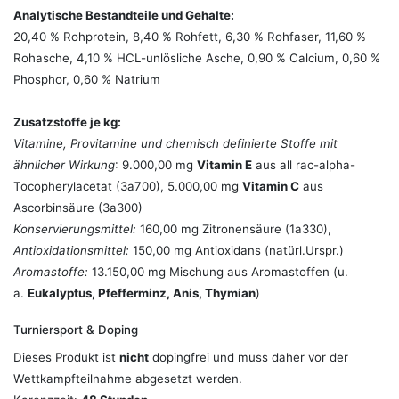
Analytische Bestandteile und Gehalte:
20,40 % Rohprotein, 8,40 % Rohfett, 6,30 % Rohfaser, 11,60 %
Rohasche, 4,10 % HCL-unlösliche Asche, 0,90 % Calcium, 0,60 %
Phosphor, 0,60 % Natrium
Zusatzstoffe je kg:
Vitamine, Provitamine und chemisch definierte Stoffe mit
ähnlicher Wirkung
: 9.000,00 mg
Vitamin E
aus all rac-alpha-
Tocopherylacetat (3a700), 5.000,00 mg
Vitamin C
aus
Ascorbinsäure (3a300)
Konservierungsmittel:
160,00 mg Zitronensäure (1a330),
Antioxidationsmittel:
150,00 mg Antioxidans (natürl.Urspr.)
Aromastoffe:
13.150,00 mg Mischung aus Aromastoffen (u.
a.
Eukalyptus, Pfefferminz, Anis, Thymian
)
Turniersport & Doping
Dieses Produkt ist
nicht
dopingfrei und muss daher vor der
Wettkampfteilnahme abgesetzt werden.