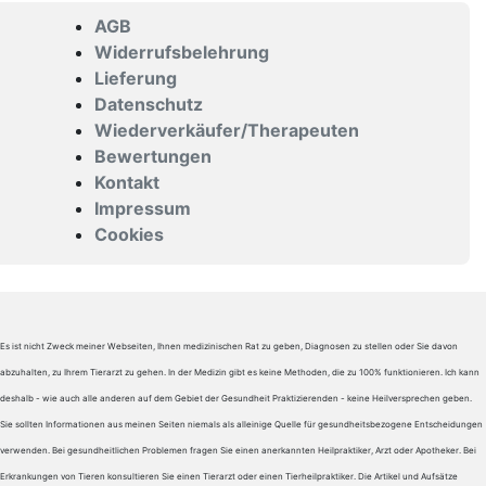
AGB
Widerrufsbelehrung
Lieferung
Datenschutz
Wiederverkäufer/Therapeuten
Bewertungen
Kontakt
Impressum
Cookies
Es ist nicht Zweck meiner Webseiten, Ihnen medizinischen Rat zu geben, Diagnosen zu stellen oder Sie davon
abzuhalten, zu Ihrem Tierarzt zu gehen. In der Medizin gibt es keine Methoden, die zu 100% funktionieren. Ich kann
deshalb - wie auch alle anderen auf dem Gebiet der Gesundheit Praktizierenden - keine Heilversprechen geben.
Sie sollten Informationen aus meinen Seiten niemals als alleinige Quelle für gesundheitsbezogene Entscheidungen
verwenden. Bei gesundheitlichen Problemen fragen Sie einen anerkannten Heilpraktiker, Arzt oder Apotheker. Bei
Erkrankungen von Tieren konsultieren Sie einen Tierarzt oder einen Tierheilpraktiker. Die Artikel und Aufsätze