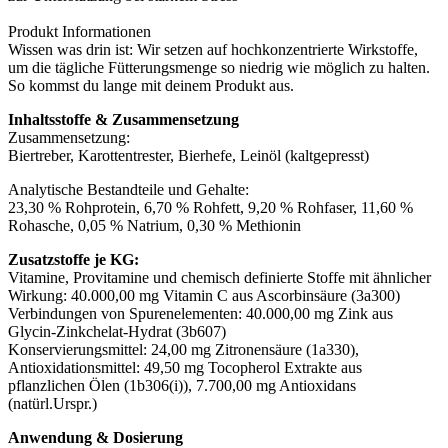
Produkt Informationen
Wissen was drin ist: Wir setzen auf hochkonzentrierte Wirkstoffe,
um die tägliche Fütterungsmenge so niedrig wie möglich zu halten.
So kommst du lange mit deinem Produkt aus.
Inhaltsstoffe & Zusammensetzung
Zusammensetzung:
Biertreber, Karottentrester, Bierhefe, Leinöl (kaltgepresst)
Analytische Bestandteile und Gehalte:
23,30 % Rohprotein, 6,70 % Rohfett, 9,20 % Rohfaser, 11,60 %
Rohasche, 0,05 % Natrium, 0,30 % Methionin
Zusatzstoffe je KG:
Vitamine, Provitamine und chemisch definierte Stoffe mit ähnlicher
Wirkung: 40.000,00 mg Vitamin C aus Ascorbinsäure (3a300)
Verbindungen von Spurenelementen: 40.000,00 mg Zink aus
Glycin-Zinkchelat-Hydrat (3b607)
Konservierungsmittel: 24,00 mg Zitronensäure (1a330),
Antioxidationsmittel: 49,50 mg Tocopherol Extrakte aus
pflanzlichen Ölen (1b306(i)), 7.700,00 mg Antioxidans
(natürl.Urspr.)
Anwendung & Dosierung