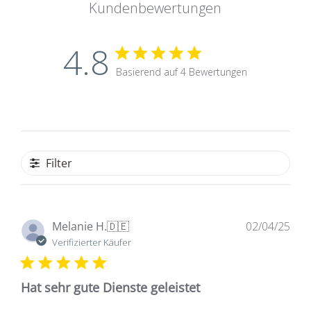
Kundenbewertungen
4.8
Basierend auf 4 Bewertungen
Filter
Ver
Melanie H.
🇩🇪
02/04/25
Verifizierter Käufer
Hat sehr gute Dienste geleistet