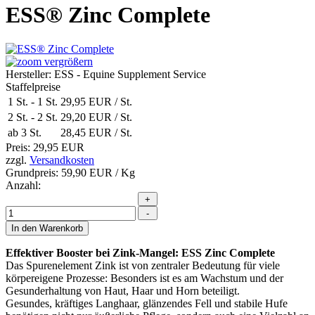
ESS® Zinc Complete
vergrößern
Hersteller:
ESS - Equine Supplement Service
Staffelpreise
1 St.
-
1 St.
29,95 EUR
/ St.
2 St.
-
2 St.
29,20 EUR
/ St.
ab 3 St.
28,45 EUR
/ St.
Preis:
29,95 EUR
zzgl.
Versandkosten
Grundpreis:
59,90 EUR
/ Kg
Anzahl:
Effektiver Booster bei Zink-Mangel: ESS Zinc Complete
Das Spurenelement Zink ist von zentraler Bedeutung für viele
körpereigene Prozesse: Besonders ist es am Wachstum und der
Gesunderhaltung von Haut, Haar und Horn beteiligt.
Gesundes, kräftiges Langhaar, glänzendes Fell und stabile Hufe