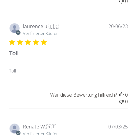
0
Ver
laurence u.
🇫🇷
20/06/23
Verifizierter Käufer
Toll
Toll
War diese Bewertung hilfreich?
0
0
Ver
Renate W.
🇦🇹
07/03/25
Verifizierter Käufer