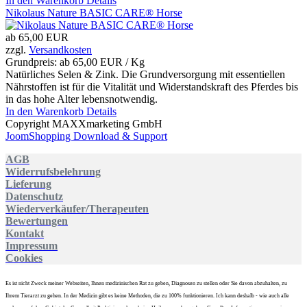
In den Warenkorb
Details
Nikolaus Nature BASIC CARE® Horse
ab
65,00 EUR
zzgl.
Versandkosten
Grundpreis: ab
65,00 EUR / Kg
Natürliches Selen & Zink. Die Grundversorgung mit essentiellen
Nährstoffen ist für die Vitalität und Widerstandskraft des Pferdes bis
in das hohe Alter lebensnotwendig.
In den Warenkorb
Details
Copyright MAXXmarketing GmbH
JoomShopping Download & Support
AGB
Widerrufsbelehrung
Lieferung
Datenschutz
Wiederverkäufer/Therapeuten
Bewertungen
Kontakt
Impressum
Cookies
Es ist nicht Zweck meiner Webseiten, Ihnen medizinischen Rat zu geben, Diagnosen zu stellen oder Sie davon abzuhalten, zu
Ihrem Tierarzt zu gehen. In der Medizin gibt es keine Methoden, die zu 100% funktionieren. Ich kann deshalb - wie auch alle