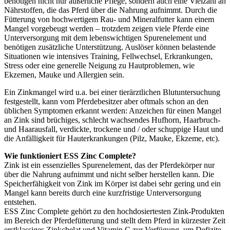
benötigen nicht nur äußerliche Pflege, sondern auch eine Vielzahl an
Nährstoffen, die das Pferd über die Nahrung aufnimmt. Durch die
Fütterung von hochwertigem Rau- und Mineralfutter kann einem
Mangel vorgebeugt werden – trotzdem zeigen viele Pferde eine
Unterversorgung mit dem lebenswichtigen Spurenelement und
benötigen zusätzliche Unterstützung. Auslöser können belastende
Situationen wie intensives Training, Fellwechsel, Erkrankungen,
Stress oder eine generelle Neigung zu Hautproblemen, wie
Ekzemen, Mauke und Allergien sein.
Ein Zinkmangel wird u.a. bei einer tierärztlichen Blutuntersuchung
festgestellt, kann vom Pferdebesitzer aber oftmals schon an den
üblichen Symptomen erkannt werden: Anzeichen für einen Mangel
an Zink sind brüchiges, schlecht wachsendes Hufhorn, Haarbruch-
und Haarausfall, verdickte, trockene und / oder schuppige Haut und
die Anfälligkeit für Hauterkrankungen (Pilz, Mauke, Ekzeme, etc).
Wie funktioniert ESS Zinc Complete?
Zink ist ein essenzielles Spurenelement, das der Pferdekörper nur
über die Nahrung aufnimmt und nicht selber herstellen kann. Die
Speicherfähigkeit von Zink im Körper ist dabei sehr gering und ein
Mangel kann bereits durch eine kurzfristige Unterversorgung
entstehen.
ESS Zinc Complete gehört zu den hochdosiertesten Zink-Produkten
im Bereich der Pferdefütterung und stellt dem Pferd in kürzester Zeit
erstklassiges Zinkchelat und Vitamin C zur Verfügung, um Defizite