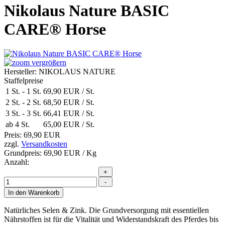
Nikolaus Nature BASIC
CARE® Horse
vergrößern
Hersteller:
NIKOLAUS NATURE
Staffelpreise
1 St.
-
1 St.
69,90 EUR
/ St.
2 St.
-
2 St.
68,50 EUR
/ St.
3 St.
-
3 St.
66,41 EUR
/ St.
ab 4 St.
65,00 EUR
/ St.
Preis:
69,90 EUR
zzgl.
Versandkosten
Grundpreis:
69,90 EUR
/ Kg
Anzahl:
Natürliches Selen & Zink. Die Grundversorgung mit essentiellen
Nährstoffen ist für die Vitalität und Widerstandskraft des Pferdes bis