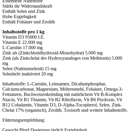
Essentielle Nährstoffe
Stärkt die Widerstandskraft
Enthält Selen und Zink
Hohe Ergiebigkeit
Enthält Folsäure und Zeolith
Inhaltsstoffe pro 1 kg
Vitamin D3 95000 I.E.
Vitamin E 22.000 mg
L-Carnitin 17.000 mg
Zink als (Zinkchloridhydroxid-Monohydrat) 5.000 mg
Zink (als Zinkchelat des Hydroxyanaloges von Methionin) 5.000
mg
Selen (Natriumselenit) 15 mg
Selenhefe inaktiviert 20 mg
Inhaltsstoffe: L-Carnitin, Leinsamen, Dicaliumphosphat,
Calciumcarbonat, Magnesium, Möhrenmehl, Folsäure, Omega-3-
Fettsäuren, Buchweizenkeimling mit natürlichem Vit B-Komplex
Niacin, Vit B1 Thiamin, Vit B2 Riboflavin, Vit B6 Prydoxin, Vit
B12 Cobalamin, Vitamin D3, D-Alpha-Tocopherol, Selen, Zink-
Chelat 17% (organisch), Zeolith, Toxisorb und weitere Inhaltsstoffe.
Fütterungsempfehlung:
Gewicht Pferd Dosierung täglich Ergiebigkeit