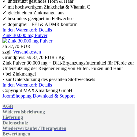
✓ unterstützt gesundes Horn & Haar
✓ mit hochwertigem Zinkchelat & Vitamin C
✓ gleicht einen Zinkmangel aus
✓ besonders geeignet im Fellwechsel
✓ dopingfrei - FEI & ADMR konform
In den Warenkorb
Details
Zink 30.000 mg Pulver
ab
37,70 EUR
zzgl.
Versandkosten
Grundpreis: ab
37,70 EUR / Kg
Zink Pulver 30.000 mg = Diät-Ergänzungsfuttermittel für Pferde zur
Unterstützung der Regenerierung von Hufen, Füßen und Haut
• bei Zinkmangel
• zur Unterstützung des gesamten Stoffwechsels
In den Warenkorb
Details
Copyright MAXXmarketing GmbH
JoomShopping Download & Support
AGB
Widerrufsbelehrung
Lieferung
Datenschutz
Wiederverkäufer/Therapeuten
Bewertungen