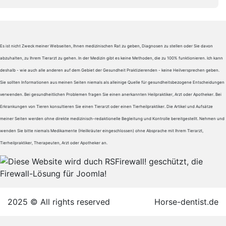
Es ist nicht Zweck meiner Webseiten, Ihnen medizinischen Rat zu geben, Diagnosen zu stellen oder Sie davon
abzuhalten, zu Ihrem Tierarzt zu gehen. In der Medizin gibt es keine Methoden, die zu 100% funktionieren. Ich kann
deshalb - wie auch alle anderen auf dem Gebiet der Gesundheit Praktizierenden - keine Heilversprechen geben.
Sie sollten Informationen aus meinen Seiten niemals als alleinige Quelle für gesundheitsbezogene Entscheidungen
verwenden. Bei gesundheitlichen Problemen fragen Sie einen anerkannten Heilpraktiker, Arzt oder Apotheker. Bei
Erkrankungen von Tieren konsultieren Sie einen Tierarzt oder einen Tierheilpraktiker. Die Artikel und Aufsätze
meiner Seiten werden ohne direkte medizinisch-redaktionelle Begleitung und Kontrolle bereitgestellt. Nehmen und
wenden Sie bitte niemals Medikamente (Heilkräuter eingeschlossen) ohne Absprache mit Ihrem Tierarzt,
Tierheilpraktiker, Therapeuten, Arzt oder Apotheker an.
2025 © All rights reserved
Horse-dentist.de