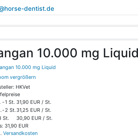
o@horse-dentist.de
ngan 10.000 mg Liqui
vergrößern
teller:
HKVet
felpreise
.
-
1 St.
31,90 EUR
/ St.
.
-
2 St.
31,25 EUR
/ St.
 St.
30,90 EUR
/ St.
s:
31,90 EUR
l.
Versandkosten