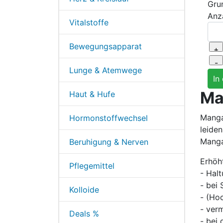
Gru
Anz
Vitalstoffe
Bewegungsapparat
Lunge & Atemwege
Ma
Haut & Hufe
Manga
Hormonstoffwechsel
leide
Manga
Beruhigung & Nerven
Erhöh
Pflegemittel
- Hal
- bei 
Kolloide
- (Ho
- ver
Deals %
- bei 