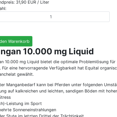
ndpreis:
31,90 EUR
/ Liter
ahl:
ngan 10.000 mg Liquid
n 10.000 mg Liquid bietet die optimale Problemlösung für 
n. Für eine hervorragende Verfügbarkeit hat Equital organ
nchelat gewählt.
ter Manganbedarf kann bei Pferden unter folgenden Umstä
tung auf kalkreichen und leichten, sandigen Böden mit hoh
Stress
ch)-Leistung im Sport
mehrte Sonneneinstrahlungen
der Stute im letzten Drittel der Trächtigkeit