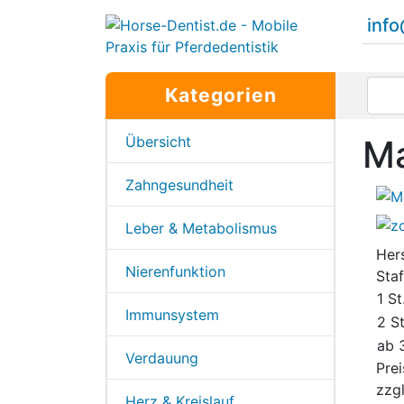
inf
Kategorien
Übersicht
Ma
Zahngesundheit
Leber & Metabolismus
Hers
Nierenfunktion
Staf
1 St
Immunsystem
2 St
ab 3
Verdauung
Prei
zzg
Herz & Kreislauf