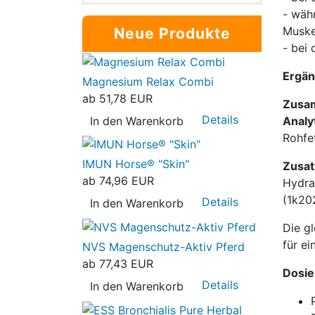
- wäh
Muske
Neue Produkte
- bei
Ergän
Magnesium Relax Combi
ab
51,78 EUR
Zusa
Details
In den Warenkorb
Analy
Rohfe
IMUN Horse® "Skin"
Zusatz
ab
74,96 EUR
Hydra
(1k20
Details
In den Warenkorb
Die g
für ei
NVS Magenschutz-Aktiv Pferd
ab
77,43 EUR
Dosie
Details
In den Warenkorb