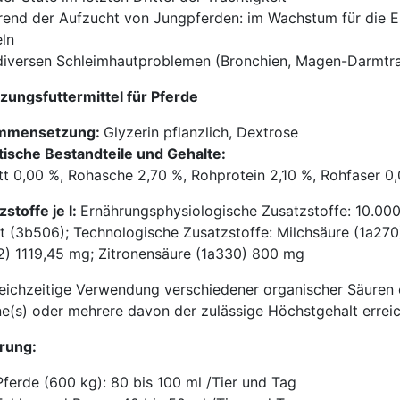
rend der Aufzucht von Jungpferden: im Wachstum für die 
ln
 diversen Schleimhautproblemen (Bronchien, Magen-Darmtrak
zungsfuttermittel für Pferde
mmensetzung:
Glyzerin pflanzlich, Dextrose
tische Bestandteile und Gehalte:
tt 0,00 %, Rohasche 2,70 %, Rohprotein 2,10 %, Rohfaser 0
stoffe je l:
Ernährungsphysiologische Zusatzstoffe: 10.00
t (3b506); Technologische Zusatzstoffe: Milchsäure (1a270
2) 1119,45 mg; Zitronensäure (1a330) 800 mg
leichzeitige Verwendung verschiedener organischer Säuren od
ne(s) oder mehrere davon der zulässige Höchstgehalt erreich
rung:
Pferde (600 kg): 80 bis 100 ml /Tier und Tag