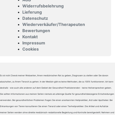
Widerrufsbelehrung
Lieferung
Datenschutz
Wiederverkäufer/Therapeuten
Bewertungen
Kontakt
Impressum
Cookies
Es ist nicht Zweck meiner Webseiten, Ihnen medizinischen Rat zu geben, Diagnosen zu stellen oder Sie davon
abzuhalten, zu Ihrem Tierarzt zu gehen. In der Medizin gibt es keine Methoden, die zu 100% funktionieren. Ich kann
deshalb - wie auch alle anderen auf dem Gebiet der Gesundheit Praktizierenden - keine Heilversprechen geben.
Sie sollten Informationen aus meinen Seiten niemals als alleinige Quelle für gesundheitsbezogene Entscheidungen
verwenden. Bei gesundheitlichen Problemen fragen Sie einen anerkannten Heilpraktiker, Arzt oder Apotheker. Bei
Erkrankungen von Tieren konsultieren Sie einen Tierarzt oder einen Tierheilpraktiker. Die Artikel und Aufsätze
meiner Seiten werden ohne direkte medizinisch-redaktionelle Begleitung und Kontrolle bereitgestellt. Nehmen und