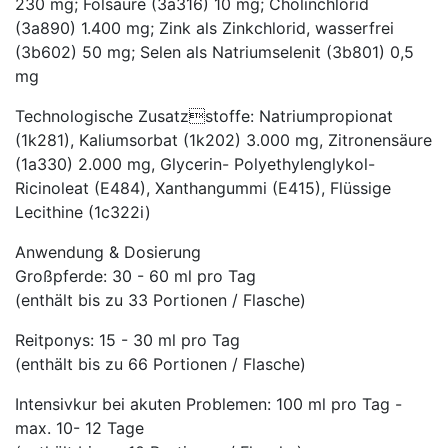
230 mg; Folsäure (3a316) 10 mg; Cholinchlorid
(3a890) 1.400 mg; Zink als Zinkchlorid, wasserfrei
(3b602) 50 mg; Selen als Natriumselenit (3b801) 0,5
mg
Technologische Zusatzstoffe: Natriumpropionat
(1k281), Kaliumsorbat (1k202) 3.000 mg, Zitronensäure
(1a330) 2.000 mg, Glycerin- Polyethylenglykol-
Ricinoleat (E484), Xanthangummi (E415), Flüssige
Lecithine (1c322i)
Anwendung & Dosierung
Großpferde: 30 - 60 ml pro Tag
(enthält bis zu 33 Portionen / Flasche)
Reitponys: 15 - 30 ml pro Tag
(enthält bis zu 66 Portionen / Flasche)
Intensivkur bei akuten Problemen: 100 ml pro Tag -
max. 10- 12 Tage