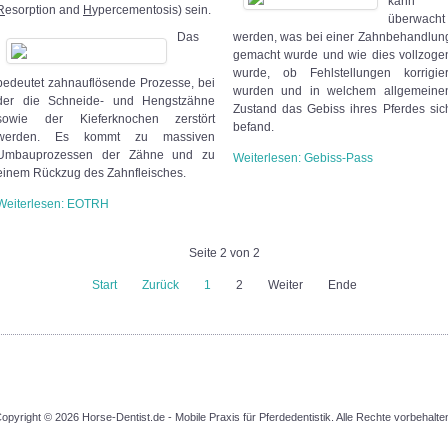
kann
R
esorption and
H
ypercementosis) sein.
überwacht
Das
werden, was bei einer Zahnbehandlun
gemacht wurde und wie dies vollzoge
wurde, ob Fehlstellungen korrigier
bedeutet zahnauflösende Prozesse, bei
wurden und in welchem allgemeine
der die Schneide- und Hengstzähne
Zustand das Gebiss ihres Pferdes sic
sowie der Kieferknochen zerstört
befand.
werden. Es kommt zu massiven
Umbauprozessen der Zähne und zu
Weiterlesen: Gebiss-Pass
einem Rückzug des Zahnfleisches.
Weiterlesen: EOTRH
Seite 2 von 2
Start
Zurück
1
2
Weiter
Ende
opyright © 2026 Horse-Dentist.de - Mobile Praxis für Pferdedentistik. Alle Rechte vorbehalte