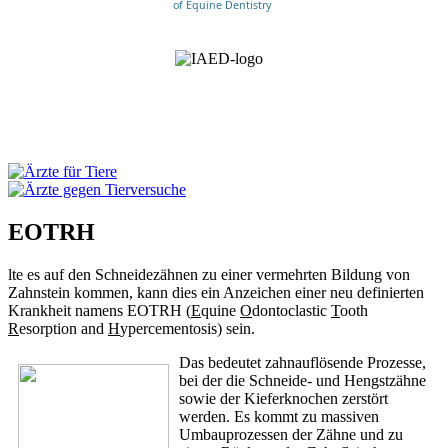
of Equine Dentistry
EOTRH
lte es auf den Schneidezähnen zu einer vermehrten Bildung von
Zahnstein kommen, kann dies ein Anzeichen einer neu definierten
Krankheit namens EOTRH (
E
quine
O
dontoclastic
T
ooth
R
esorption and
H
ypercementosis) sein.
Das bedeutet zahnauflösende Prozesse,
bei der die Schneide- und Hengstzähne
sowie der Kieferknochen zerstört
werden. Es kommt zu massiven
Umbauprozessen der Zähne und zu