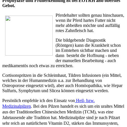
Prophylaxe und Früherkennung ist bei EOTRH also oberstes
Gebot.
Pferdehalter sollten genau hinschauen,
wenn ihr Pferd hartes Futter nicht
mehr abbeißen möchte und auffällig
rotes Zahnfleisch hat.
Die bildgebende Diagnostik
(Röntgen) kann die Krankheit schon
im Entstehen sichtbar machen und
dann besteht die Hoffnung - neben
der manuellen Bearbeitung - auch
medikamentös noch etwas zu erreichen.
Cortisonspritzen in die Schleimhaut, Tildren Infusionen (ein Mittel,
welches in der Humanmedizin u.a. zur Behandlung von
Osteoporose eingesetzt wird), aber auch Homöopathika, wie Hepar
Sulfuris, Symphytum und Slicea können eingesetzt werden.
Persönlich empfehle ich den Einsatz von
Heil- bzw.
Medizinalpilzen
. Bei den Pilzen handelt es sich um ein uraltes Mittel
aus der Traditionellen Chinesischen Medizin (TCM), was eine
Jahrtausende alte Tradition hat. Medizinalpilze sind je nach Pilzart
sehr reich an natürlichem Vitamin D2, stärken das Immunsystem,