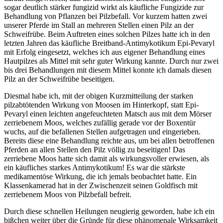
sogar deutlich stärker fungizid wirkt als käufliche Fungizide zur
Behandlung von Pflanzen bei Pilzbefall. Vor kurzem hatten zwei
unserer Pferde im Stall an mehreren Stellen einen Pilz an der
Schweifrübe. Beim Auftreten eines solchen Pilzes hatte ich in den
letzten Jahren das käufliche Breitband-Antimykotikum Epi-Pevaryl
mit Erfolg eingesetzt, welches ich aus eigener Behandlung eines
Hautpilzes als Mittel mit sehr guter Wirkung kannte. Durch nur zwei
bis drei Behandlungen mit diesem Mittel konnte ich damals diesen
Pilz an der Schweifrübe beseitigen.
Diesmal habe ich, mit der obigen Kurzmitteilung der starken
pilzabtötenden Wirkung von Moosen im Hinterkopf, statt Epi-
Pevaryl einen leichten angefeuchteten Matsch aus mit dem Mörser
zerriebenem Moos, welches zufällig gerade vor der Boxentür
wuchs, auf die befallenen Stellen aufgetragen und eingerieben.
Bereits diese eine Behandlung reichte aus, um bei allen betroffenen
Pferden an allen Stellen den Pilz völlig zu beseitigen! Das
zerriebene Moos hatte sich damit als wirkungsvoller erwiesen, als
ein käufliches starkes Antimykotikum! Es war die stärkste
medikamentöse Wirkung, die ich jemals beobachtet hatte. Ein
Klassenkamerad hat in der Zwischenzeit seinen Goldfisch mit
zerriebenem Moos von Pilzbefall befreit.
Durch diese schnellen Heilungen neugierig geworden, habe ich ein
bißchen weiter über die Gründe für diese phänomenale Wirksamkeit