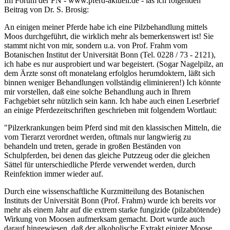
Im Forum der FN - www.pferd-aktuell.de - las ich folgenden
Beitrag von Dr. S. Brosig:
An einigen meiner Pferde habe ich eine Pilzbehandlung mittels
Moos durchgeführt, die wirklich mehr als bemerkenswert ist! Sie
stammt nicht von mir, sondern u.a. von Prof. Frahm vom
Botanischen Institut der Universität Bonn (Tel. 0228 / 73 - 2121),
ich habe es nur ausprobiert und war begeistert. (Sogar Nagelpilz, an
dem Ärzte sonst oft monatelang erfolglos herumdoktern, läßt sich
binnen weniger Behandlungen vollständig eliminieren!) Ich könnte
mir vorstellen, daß eine solche Behandlung auch in Ihrem
Fachgebiet sehr nützlich sein kann. Ich habe auch einen Leserbrief
an einige Pferdezeitschriften geschrieben mit folgendem Wortlaut:
"Pilzerkrankungen beim Pferd sind mit den klassischen Mitteln, die
vom Tierarzt verordnet werden, oftmals nur langwierig zu
behandeln und treten, gerade in großen Beständen von
Schulpferden, bei denen das gleiche Putzzeug oder die gleichen
Sättel für unterschiedliche Pferde verwendet werden, durch
Reinfektion immer wieder auf.
Durch eine wissenschaftliche Kurzmitteilung des Botanischen
Instituts der Universität Bonn (Prof. Frahm) wurde ich bereits vor
mehr als einem Jahr auf die extrem starke fungizide (pilzabtötende)
Wirkung von Moosen aufmerksam gemacht. Dort wurde auch
darauf hingewiesen, daß der alkoholische Extrakt einiger Moose