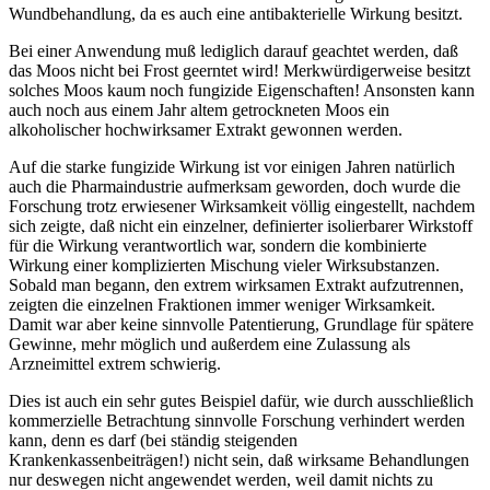
Wundbehandlung, da es auch eine antibakterielle Wirkung besitzt.
Bei einer Anwendung muß lediglich darauf geachtet werden, daß
das Moos nicht bei Frost geerntet wird! Merkwürdigerweise besitzt
solches Moos kaum noch fungizide Eigenschaften! Ansonsten kann
auch noch aus einem Jahr altem getrockneten Moos ein
alkoholischer hochwirksamer Extrakt gewonnen werden.
Auf die starke fungizide Wirkung ist vor einigen Jahren natürlich
auch die Pharmaindustrie aufmerksam geworden, doch wurde die
Forschung trotz erwiesener Wirksamkeit völlig eingestellt, nachdem
sich zeigte, daß nicht ein einzelner, definierter isolierbarer Wirkstoff
für die Wirkung verantwortlich war, sondern die kombinierte
Wirkung einer komplizierten Mischung vieler Wirksubstanzen.
Sobald man begann, den extrem wirksamen Extrakt aufzutrennen,
zeigten die einzelnen Fraktionen immer weniger Wirksamkeit.
Damit war aber keine sinnvolle Patentierung, Grundlage für spätere
Gewinne, mehr möglich und außerdem eine Zulassung als
Arzneimittel extrem schwierig.
Dies ist auch ein sehr gutes Beispiel dafür, wie durch ausschließlich
kommerzielle Betrachtung sinnvolle Forschung verhindert werden
kann, denn es darf (bei ständig steigenden
Krankenkassenbeiträgen!) nicht sein, daß wirksame Behandlungen
nur deswegen nicht angewendet werden, weil damit nichts zu