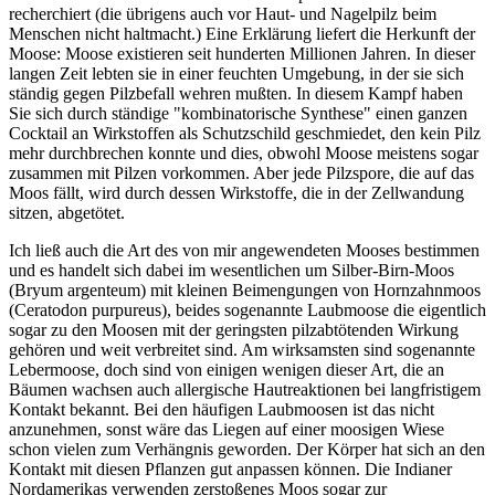
recherchiert (die übrigens auch vor Haut- und Nagelpilz beim
Menschen nicht haltmacht.) Eine Erklärung liefert die Herkunft der
Moose: Moose existieren seit hunderten Millionen Jahren. In dieser
langen Zeit lebten sie in einer feuchten Umgebung, in der sie sich
ständig gegen Pilzbefall wehren mußten. In diesem Kampf haben
Sie sich durch ständige "kombinatorische Synthese" einen ganzen
Cocktail an Wirkstoffen als Schutzschild geschmiedet, den kein Pilz
mehr durchbrechen konnte und dies, obwohl Moose meistens sogar
zusammen mit Pilzen vorkommen. Aber jede Pilzspore, die auf das
Moos fällt, wird durch dessen Wirkstoffe, die in der Zellwandung
sitzen, abgetötet.
Ich ließ auch die Art des von mir angewendeten Mooses bestimmen
und es handelt sich dabei im wesentlichen um Silber-Birn-Moos
(Bryum argenteum) mit kleinen Beimengungen von Hornzahnmoos
(Ceratodon purpureus), beides sogenannte Laubmoose die eigentlich
sogar zu den Moosen mit der geringsten pilzabtötenden Wirkung
gehören und weit verbreitet sind. Am wirksamsten sind sogenannte
Lebermoose, doch sind von einigen wenigen dieser Art, die an
Bäumen wachsen auch allergische Hautreaktionen bei langfristigem
Kontakt bekannt. Bei den häufigen Laubmoosen ist das nicht
anzunehmen, sonst wäre das Liegen auf einer moosigen Wiese
schon vielen zum Verhängnis geworden. Der Körper hat sich an den
Kontakt mit diesen Pflanzen gut anpassen können. Die Indianer
Nordamerikas verwenden zerstoßenes Moos sogar zur