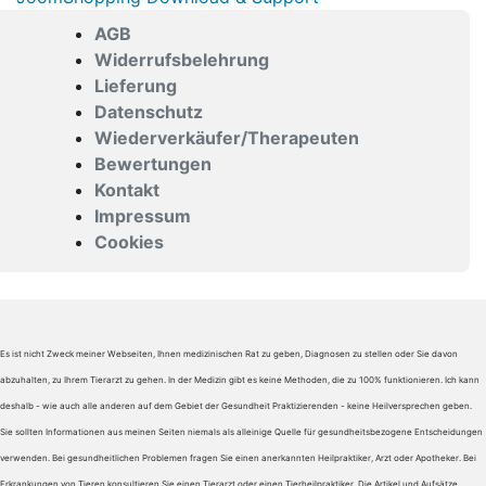
AGB
Widerrufsbelehrung
Lieferung
Datenschutz
Wiederverkäufer/Therapeuten
Bewertungen
Kontakt
Impressum
Cookies
Es ist nicht Zweck meiner Webseiten, Ihnen medizinischen Rat zu geben, Diagnosen zu stellen oder Sie davon
abzuhalten, zu Ihrem Tierarzt zu gehen. In der Medizin gibt es keine Methoden, die zu 100% funktionieren. Ich kann
deshalb - wie auch alle anderen auf dem Gebiet der Gesundheit Praktizierenden - keine Heilversprechen geben.
Sie sollten Informationen aus meinen Seiten niemals als alleinige Quelle für gesundheitsbezogene Entscheidungen
verwenden. Bei gesundheitlichen Problemen fragen Sie einen anerkannten Heilpraktiker, Arzt oder Apotheker. Bei
Erkrankungen von Tieren konsultieren Sie einen Tierarzt oder einen Tierheilpraktiker. Die Artikel und Aufsätze