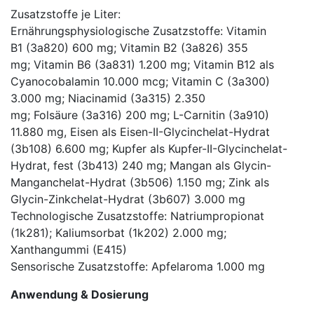
Zusatzstoffe je Liter:
Ernährungsphysiologische Zusatzstoffe: Vitamin
B1 (3a820) 600 mg; Vitamin B2 (3a826) 355
mg; Vitamin B6 (3a831) 1.200 mg; Vitamin B12 als
Cyanocobalamin 10.000 mcg; Vitamin C (3a300)
3.000 mg; Niacinamid (3a315) 2.350
mg; Folsäure (3a316) 200 mg; L-Carnitin (3a910)
11.880 mg, Eisen als Eisen-II-Glycinchelat-Hydrat
(3b108) 6.600 mg; Kupfer als Kupfer-II-Glycinchelat-
Hydrat, fest (3b413) 240 mg; Mangan als Glycin-
Manganchelat-Hydrat (3b506) 1.150 mg; Zink als
Glycin-Zinkchelat-Hydrat (3b607) 3.000 mg
Technologische Zusatzstoffe: Natriumpropionat
(1k281); Kaliumsorbat (1k202) 2.000 mg;
Xanthangummi (E415)
Sensorische Zusatzstoffe: Apfelaroma 1.000 mg
Anwendung & Dosierung