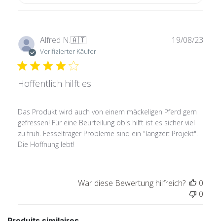
Verö
Alfred N.
🇦🇹
19/08/23
Verifizierter Käufer
Hoffentlich hilft es
Das Produkt wird auch von einem mäckeligen Pferd gern
gefressen! Für eine Beurteilung ob's hilft ist es sicher viel
zu früh. Fesselträger Probleme sind ein "langzeit Projekt".
Die Hoffnung lebt!
War diese Bewertung hilfreich?
0
0
Produits similaires