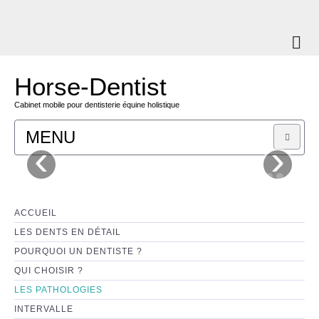
Horse-Dentist
Cabinet mobile pour dentisterie équine holistique
MENU
‹
›
C'EST MOI
TARIFS
ACCUEIL
LES DENTS EN DÉTAIL
CONTACT
POURQUOI UN DENTISTE ?
QUI CHOISIR ?
BOUTIQUE
LES PATHOLOGIES
INTERVALLE