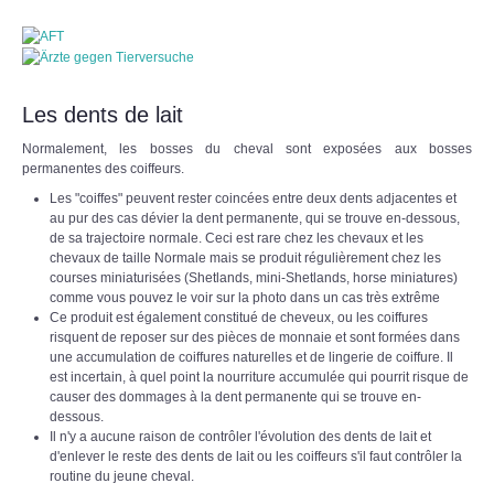
Les dents de lait
Normalement, les bosses du cheval sont exposées aux bosses
permanentes des coiffeurs.
Les "coiffes" peuvent rester coincées entre deux dents adjacentes et
au pur des cas dévier la dent permanente, qui se trouve en-dessous,
de sa trajectoire normale. Ceci est rare chez les chevaux et les
chevaux de taille Normale mais se produit régulièrement chez les
courses miniaturisées (Shetlands, mini-Shetlands, horse miniatures)
comme vous pouvez le voir sur la photo dans un cas très extrême
Ce produit est également constitué de cheveux, ou les coiffures
risquent de reposer sur des pièces de monnaie et sont formées dans
une accumulation de coiffures naturelles et de lingerie de coiffure. Il
est incertain, à quel point la nourriture accumulée qui pourrit risque de
causer des dommages à la dent permanente qui se trouve en-
dessous.
Il n'y a aucune raison de contrôler l'évolution des dents de lait et
d'enlever le reste des dents de lait ou les coiffeurs s'il faut contrôler la
routine du jeune cheval.