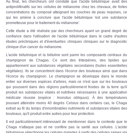
Au final, les chercheurs ont constaté que l'acide bétulinique avait des
antiprolifératifs sur les cellules de mélanome chez les chevaux, de fortes
concentrations du composé atteignant les couches de peau requises, ce
qui les amène à conclure que l'acide bétulinique 'est une substance
prometteuse pour le traitement du mélanome'.
Cette étude a été réalisée par des chercheurs ayant un grand degré de
confiance dans l'utilisation de l'acide bétulinique dans le cadre d'autres
études précliniques et d'éventuelles cliniques cliniques sur le diagnostic
clinique d'un cancer du mélanome.
L'acide bétulinique et la bétuline sont parmi les composants centraux du
champignon de Chagas. Ce sont des triterpènes, des lipides qui
appartiennent aux substances végétales secondaires (huiles essentielles
végétales). Ils se concentrent dans l'écorce des bouleaux ainsi que dans
l'écorce du champignon. Le champignon se développe dans le monde
entier sur diverses espèces d'arbres, mais ce n'est que sur les bouleaux
qui poussent dans des régions particulièrement froides de la terre qu'il
produit les substances vitales et nutritives nécessaires à une application
médicale réussie (espèce : Inonotus obliquus). À des températures
pouvant atteindre moins 40 degrés Celsius dans certains cas, le Chaga
extrait au fil du temps d'innombrables nutriments et substances vitales des
bouleaux, qu'il produit entre autres pour leur protection.
Il est particulièrement intéressant de mentionner dans le contexte que le
Chaga n'attaque pas et ne confère pas la santé aux cellules. L'acide
bétulinique sélectionne les cellules malades à partir des cellules saines via