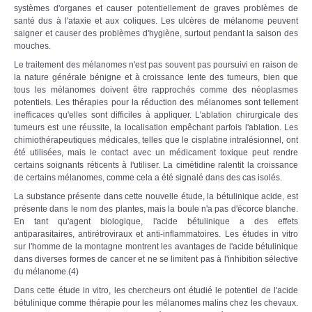
systèmes d'organes et causer potentiellement de graves problèmes de
santé dus à l'ataxie et aux coliques. Les ulcères de mélanome peuvent
saigner et causer des problèmes d'hygiène, surtout pendant la saison des
mouches.
Le traitement des mélanomes n'est pas souvent pas poursuivi en raison de
la nature générale bénigne et à croissance lente des tumeurs, bien que
tous les mélanomes doivent être rapprochés comme des néoplasmes
potentiels. Les thérapies pour la réduction des mélanomes sont tellement
inefficaces qu'elles sont difficiles à appliquer. L'ablation chirurgicale des
tumeurs est une réussite, la localisation empêchant parfois l'ablation. Les
chimiothérapeutiques médicales, telles que le cisplatine intralésionnel, ont
été utilisées, mais le contact avec un médicament toxique peut rendre
certains soignants réticents à l'utiliser. La cimétidine ralentit la croissance
de certains mélanomes, comme cela a été signalé dans des cas isolés.
La substance présente dans cette nouvelle étude, la bétulinique acide, est
présente dans le nom des plantes, mais la boule n'a pas d'écorce blanche.
En tant qu'agent biologique, l'acide bétulinique a des effets
antiparasitaires, antirétroviraux et anti-inflammatoires. Les études in vitro
sur l'homme de la montagne montrent les avantages de l'acide bétulinique
dans diverses formes de cancer et ne se limitent pas à l'inhibition sélective
du mélanome.(4)
Dans cette étude in vitro, les chercheurs ont étudié le potentiel de l'acide
bétulinique comme thérapie pour les mélanomes malins chez les chevaux.