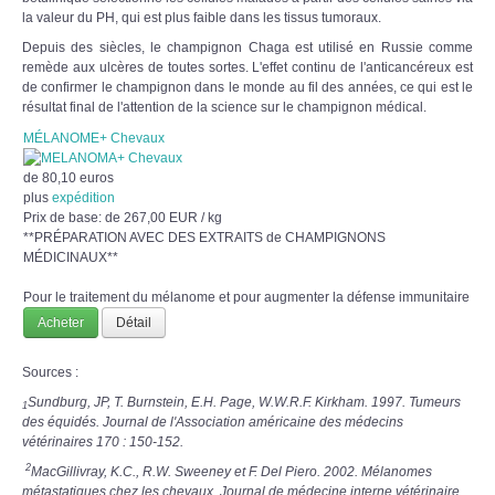
la valeur du PH, qui est plus faible dans les tissus tumoraux.
Depuis des siècles, le champignon Chaga est utilisé en Russie comme
remède aux ulcères de toutes sortes. L'effet continu de l'anticancéreux est
de confirmer le champignon dans le monde au fil des années, ce qui est le
résultat final de l'attention de la science sur le champignon médical.
MÉLANOME+ Chevaux
de
80,10 euros
plus
expédition
Prix de base: de
267,00 EUR / kg
**PRÉPARATION AVEC DES EXTRAITS de CHAMPIGNONS
MÉDICINAUX**
Pour le traitement du mélanome et pour augmenter la défense immunitaire
Acheter
Détail
Sources :
Sundburg, JP, T. Burnstein, E.H. Page, W.W.R.F. Kirkham. 1997. Tumeurs
1
des équidés. Journal de l'Association américaine des médecins
vétérinaires 170 : 150-152.
2
MacGillivray, K.C., R.W. Sweeney et F. Del Piero. 2002. Mélanomes
métastatiques chez les chevaux. Journal de médecine interne vétérinaire