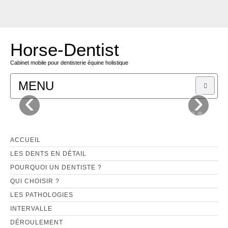
Horse-Dentist
Cabinet mobile pour dentisterie équine holistique
MENU
‹
›
C'EST MOI
TARIFS
ACCUEIL
LES DENTS EN DÉTAIL
CONTACT
POURQUOI UN DENTISTE ?
QUI CHOISIR ?
BOUTIQUE
LES PATHOLOGIES
INTERVALLE
DÉROULEMENT