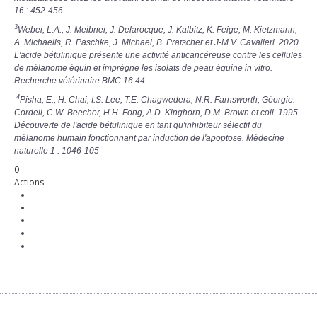
16 : 452-456.
3
Weber, L.A., J. Meibner, J. Delarocque, J. Kalbitz, K. Feige, M. Kietzmann,
A. Michaelis, R. Paschke, J. Michael, B. Pratscher et J-M.V. Cavalleri. 2020.
L'acide bétulinique présente une activité anticancéreuse contre les cellules
de mélanome équin et imprègne les isolats de peau équine in vitro.
Recherche vétérinaire BMC 16:44.
4
Pisha, E., H. Chai, I.S. Lee, T.E. Chagwedera, N.R. Farnsworth, Géorgie.
Cordell, C.W. Beecher, H.H. Fong, A.D. Kinghorn, D.M. Brown et coll. 1995.
Découverte de l'acide bétulinique en tant qu'inhibiteur sélectif du
mélanome humain fonctionnant par induction de l'apoptose. Médecine
naturelle 1 : 1046-105
0
Actions