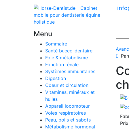
inf
Menu
Sommaire
Avanc
Santé bucco-dentaire
Pan
Foie & métabolisme
Fonction rénale
Co
Systèmes immunitaires
Digestion
ch
Coeur et circulation
Vitamines, minéraux et
huiles
Appareil locomoteur
Voies respiratoires
Fab
Peau, poils et sabots
Prix
Métabolisme hormonal