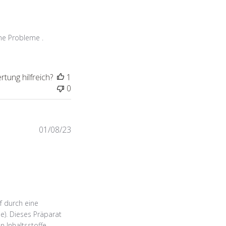
ne Probleme .
tung hilfreich?
1
0
Veröffentlichungsdatum
01/08/23
f durch eine
e). Dieses Präparat
n Inhaltsstoffe