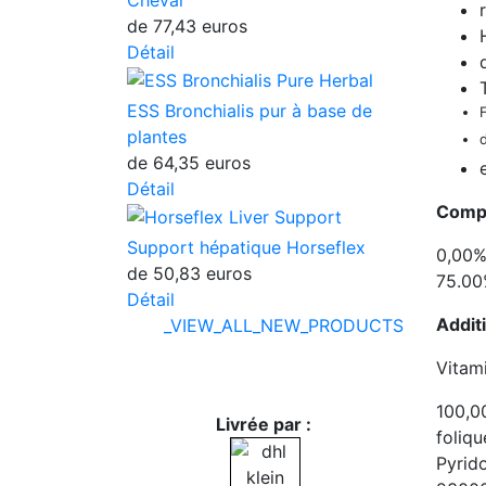
Cheval
de
77,43 euros
Détail
ESS Bronchialis pur à base de
plantes
de
64,35 euros
Détail
Compo
Support hépatique Horseflex
0,00% 
de
50,83 euros
75.00
Détail
Additi
_VIEW_ALL_NEW_PRODUCTS
Vitami
100,0
Livrée par :
foliq
Pyrid