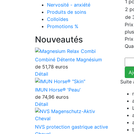
1 pc
Nervosité - anxiété
2 p
Produits de soins
de 
Colloïdes
Prix
Promotions %
plu
Nouveautés
Prix
Quan
Combiné Détente Magnésium
de
51,78 euros
Détail
Suite
IMUN Horse® 'Peau'
de
74,96 euros
Détail
NVS protection gastrique active