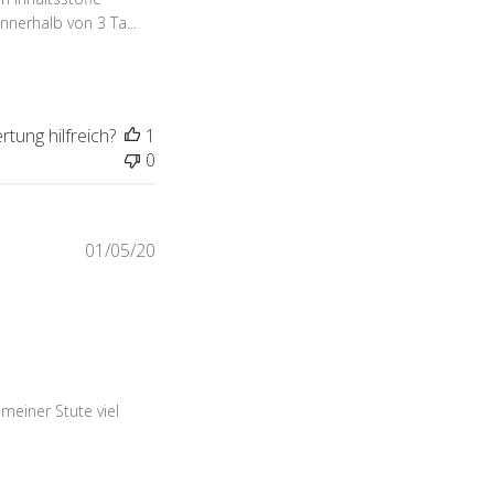
nnerhalb von 3 Ta...
tung hilfreich?
1
0
Veröffentlichungsdatum
01/05/20
meiner Stute viel