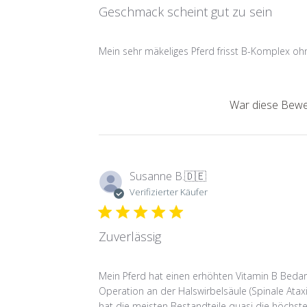
Geschmack scheint gut zu sein
Mein sehr mäkeliges Pferd frisst B-Komplex oh
War diese Bewer
Susanne B.
🇩🇪
Verifizierter Käufer
Zuverlässig
Mein Pferd hat einen erhöhten Vitamin B Bedar
Operation an der Halswirbelsäule (Spinale Ataxi
hat die meisten Bestandteile quasi die höchste