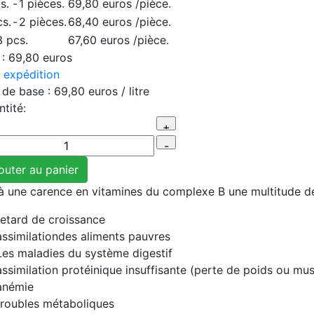
s.
-
1 pièces.
69,80 euros
/pièce.
cs.
-
2 pièces.
68,40 euros
/pièce.
3 pcs.
67,60 euros
/pièce.
 :
69,80 euros
s
expédition
 ​​de base :
69,80 euros
/ litre
tité:
 à une carence en vitamines du complexe B une multitude 
retard de croissance
assimilationdes aliments pauvres
Les maladies du système digestif
assimilation protéinique insuffisante (perte de poids ou mus
anémie
troubles métaboliques