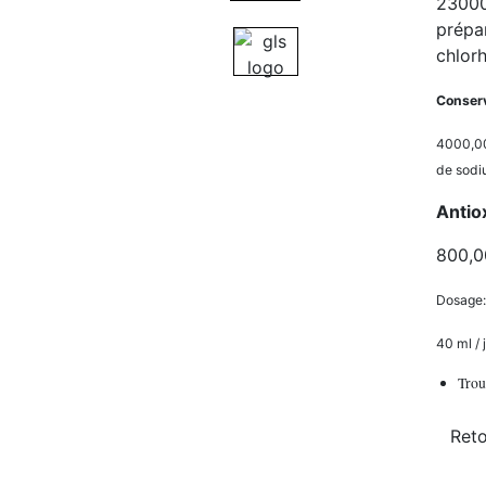
23000
prépa
chlor
Conser
4000,00
de sod
Antio
800,0
Dosage:
40 ml / 
Trou