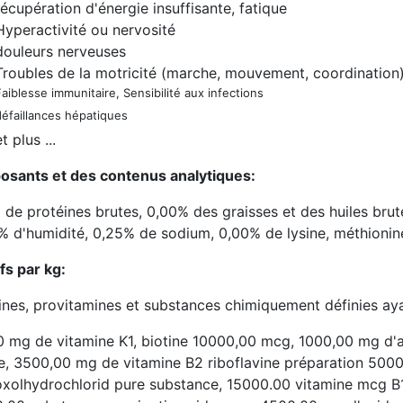
récupération d'énergie insuffisante, fatique
Hyperactivité ou nervosité
douleurs nerveuses
Troubles de la motricité (marche, mouvement, coordination
Faiblesse immunitaire, Sensibilité aux infections
défaillances hépatiques
et plus ...
sants et des contenus analytiques:
de protéines brutes, 0,00% des graisses et des huiles brut
% d'humidité, 0,25% de sodium, 0,00% de lysine, méthioni
fs par kg:
nes, provitamines et substances chimiquement définies ayan
0 mg de vitamine K1, biotine 10000,00 mcg, 1000,00 mg d'ac
ue, 3500,00 mg de vitamine B2 riboflavine préparation 50
oxolhydrochlorid pure substance, 15000.00 vitamine mcg 