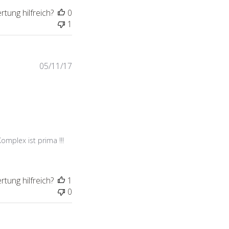
tung hilfreich?
0
1
Veröffentlichungsdatum
05/11/17
omplex ist prima !!!
tung hilfreich?
1
0