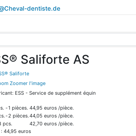
o@Cheval-dentiste.de
S® Saliforte AS
Zoomer l'image
ricant:
ESS - Service de supplément équin
s.
-
1 pièces.
44,95 euros
/pièce.
cs.
-
2 pièces.
44,05 euros
/pièce.
3 pcs.
42,70 euros
/pièce.
 :
44,95 euros