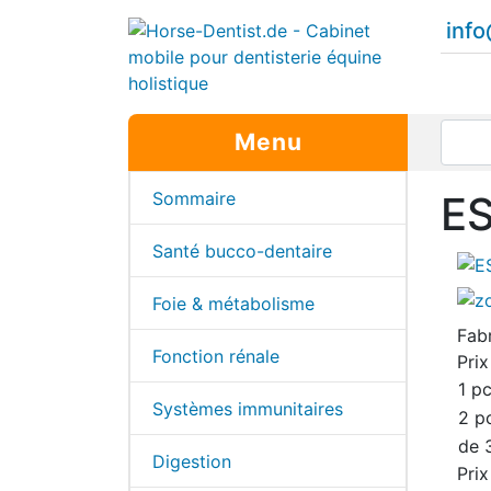
inf
Menu
Sommaire
ES
Santé bucco-dentaire
Foie & métabolisme
Fab
Fonction rénale
Prix
1 pc
Systèmes immunitaires
2 p
de 
Digestion
Prix