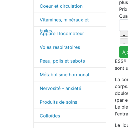
plu
Coeur et circulation
Prix
Quan
Vitamines, minéraux et
huiles
Appareil locomoteur
Voies respiratoires
Peau, poils et sabots
ESS® S
sont u
Métabolisme hormonal
La co
corps.
Nervosité - anxiété
doulo
(par 
Produits de soins
Le bie
l'entr
Colloïdes
Le liq