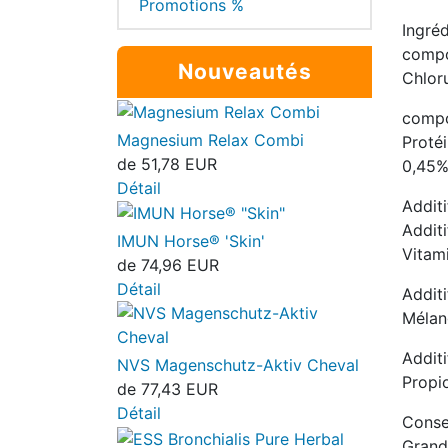
Promotions %
Ingré
compo
Nouveautés
Chlor
compo
Magnesium Relax Combi
Proté
de
51,78 EUR
0,45%
Détail
Additi
Additi
IMUN Horse® 'Skin'
Vitam
de
74,96 EUR
Détail
Additi
Mélan
Addit
NVS Magenschutz-Aktiv Cheval
Propi
de
77,43 EUR
Détail
Consei
Grand