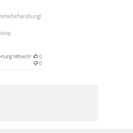
ufrehebehandlung!
dlung!
tung hilfreich?
0
0