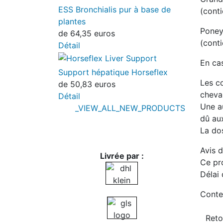
ESS Bronchialis pur à base de
(conti
plantes
Poneys
de
64,35 euros
(conti
Détail
En cas
Support hépatique Horseflex
Les c
de
50,83 euros
cheva
Détail
Une a
_VIEW_ALL_NEW_PRODUCTS
dû au
La do
Avis 
Livrée par :
Ce pro
Délai 
Conte