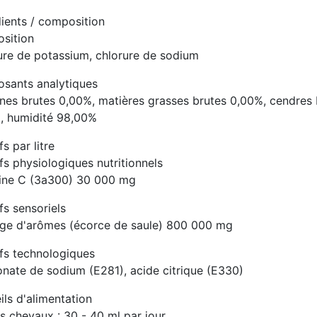
dients / composition
sition
ure de potassium, chlorure de sodium
sants analytiques
ines brutes 0,00%, matières grasses brutes 0,00%, cendres 
, humidité 98,00%
fs par litre
fs physiologiques nutritionnels
ine C (3a300) 30 000 mg
fs sensoriels
ge d'arômes (écorce de saule) 800 000 mg
ifs technologiques
onate de sodium (E281), acide citrique (E330)
ls d'alimentation
s chevaux : 30 - 40 ml par jour