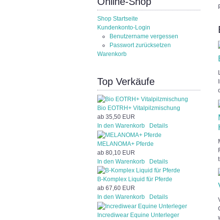
Online-Shop
Shop Startseite
Kundenkonto-Login
Benutzername vergessen
Passwort zurücksetzen
Warenkorb
Top Verkäufe
Bio EOTRH+ Vitalpilzmischung
ab
35,50 EUR
In den Warenkorb
Details
MELANOMA+ Pferde
ab
80,10 EUR
In den Warenkorb
Details
B-Komplex Liquid für Pferde
ab
67,60 EUR
In den Warenkorb
Details
Incrediwear Equine Unterleger