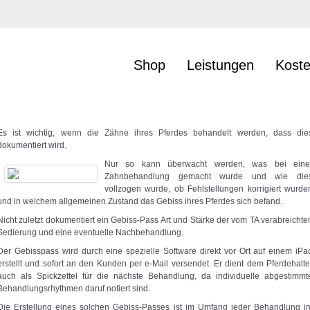
Shop
Leistungen
Kost
Es ist wichtig, wenn die Zähne ihres Pferdes behandelt werden, dass die
dokumentiert wird.
Nur so kann überwacht werden, was bei eine
Zahnbehandlung gemacht wurde und wie die
vollzogen wurde, ob Fehlstellungen korrigiert wurde
und in welchem allgemeinen Zustand das Gebiss ihres Pferdes sich befand.
Nicht zuletzt dokumentiert ein Gebiss-Pass Art und Stärke der vom TA verabreichte
Sedierung und eine eventuelle Nachbehandlung.
Der Gebisspass wird durch eine spezielle Software direkt vor Ort auf einem iPa
erstellt und sofort an den Kunden per e-Mail versendet. Er dient dem Pferdehalte
auch als Spickzettel für die nächste Behandlung, da individuelle abgestimmt
Behandlungsrhythmen daruf notiert sind.
Die Erstellung eines solchen Gebiss-Passes ist im Umfang jeder Behandlung i