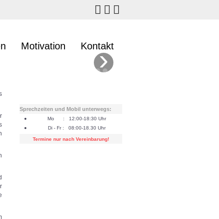
en
Motivation
Kontakt
›
s
Sprechzeiten und Mobil unterwegs:
r
Mo : 12:00-18:30 Uhr
s
Di - Fr : 08:00-18.30 Uhr
n
Termine nur nach Vereinbarung!
n
d
r
e
m