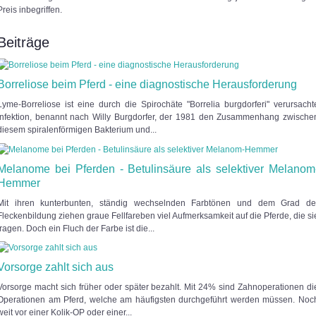
Preis inbegriffen.
Beiträge
Borreliose beim Pferd - eine diagnostische Herausforderung
Lyme-Borreliose ist eine durch die Spirochäte "Borrelia burgdorferi" verursacht
Infektion, benannt nach Willy Burgdorfer, der 1981 den Zusammenhang zwische
diesem spiralenförmigen Bakterium und...
Melanome bei Pferden - Betulinsäure als selektiver Melanom
Hemmer
Mit ihren kunterbunten, ständig wechselnden Farbtönen und dem Grad de
Fleckenbildung ziehen graue Fellfareben viel Aufmerksamkeit auf die Pferde, die si
tragen. Doch ein Fluch der Farbe ist die...
Vorsorge zahlt sich aus
Vorsorge macht sich früher oder später bezahlt. Mit 24% sind Zahnoperationen di
Operationen am Pferd, welche am häufigsten durchgeführt werden müssen. Noc
weit vor einer Kolik-OP oder einer...